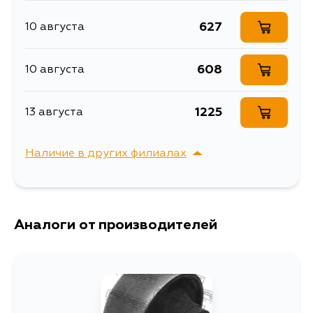
AT191G, CT190G, CT196V, ET196V,
5EFE, 7AFE, 5AFE,
Сайлентблок рычага
Описание
ST191G, AT190, AT192, AT210, AT211,
4AFE, 4AGE,
задний
AT212, CT210, ST210
3SFSE
627
10 августа
сайлентблоки рычагов
Товарная группа
подвески
608
10 августа
Ширина упаковки, мм
17
1225
13 августа
Наличие в других филиалах
г. Владивосток,
Выбрать
Крыгина , д. 15
Аналоги от производителей