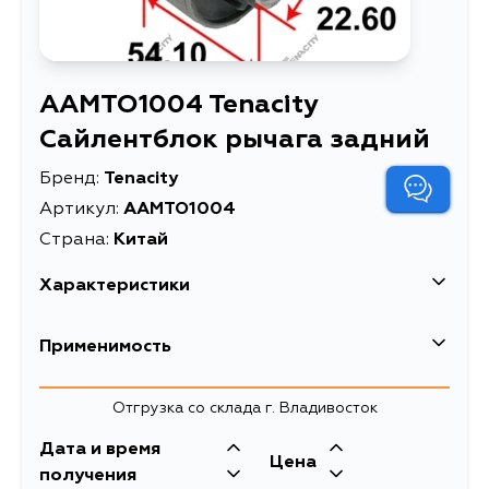
AAMTO1004 Tenacity
Сайлентблок рычага задний
Бренд:
Tenacity
Артикул:
AAMTO1004
Страна:
Китай
Характеристики
Высота упаковки, мм
9
Применимость
Длина упаковки, мм
25
Toyota
Отгрузка со склада г. Владивосток
Масса, кг
0.21
Кузов
Двигатель
Дата и время
Объем упаковки, л
1.485
Цена
AT191, CT190, CT196, ET196, ST191,
3SFE, 2CT, 2C,
получения