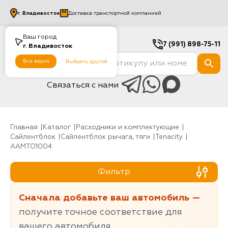
г.
Владивосток
Доставка транспортной компанией
Ваш город
7 (991) 898-75-11
г.
Владивосток
Все верно
Выбрать другой
Связаться с нами
Главная
Каталог
Расходники и комплектующие
Сайлентблок
Сайлентблок рычага, тяги
Tenacity
AAMTO1004
Фильтр
Сначала добавьте ваш автомобиль —
получите точное соответствие для
вашего автомобиля