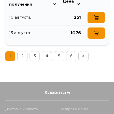
Цена
получения
1153
15 августа
251
10 августа
963
15 августа
1076
13 августа
957
15 августа
1
2
3
4
5
6
>
963
17 августа
963
17 августа
963
19 августа
Клиентам
963
21 августа
Доставка и оплата
Возврат и обмен