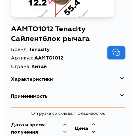
AAMTO1012 Tenacity
Сайлентблок рычага
Бренд:
Tenacity
Артикул:
AAMTO1012
Страна:
Китай
Характеристики
Высота упаковки, мм
6
Применимость
Длина упаковки, мм
17
Lexus
Отгрузка со склада г. Владивосток
Масса, кг
0.14
Кузов
Двигатель
Дата и время
Объем упаковки, л
0.99
Toyota
Цена
VCV10, MCV10
1MZFE, 3VZFE
получения