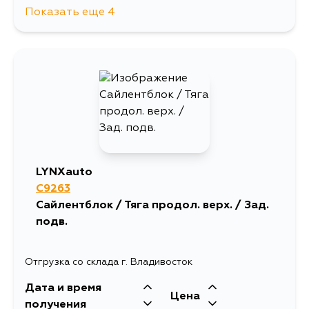
Показать еще 4
569
17 августа
569
18 августа
569
20 августа
569
22 августа
LYNXauto
C9263
Сайлентблок / Тяга продол. верх. / Зад.
подв.
Отгрузка со склада г. Владивосток
Дата и время
Цена
получения