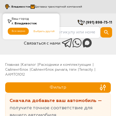
г.
Владивосток
Доставка транспортной компанией
Ваш город
7 (991) 898-75-11
г.
Владивосток
Все верно
Выбрать другой
Связаться с нами
Главная
Каталог
Расходники и комплектующие
Сайлентблок
Сайлентблок рычага, тяги
Tenacity
AAMTO1012
Фильтр
Сначала добавьте ваш автомобиль —
получите точное соответствие для
вашего автомобиля