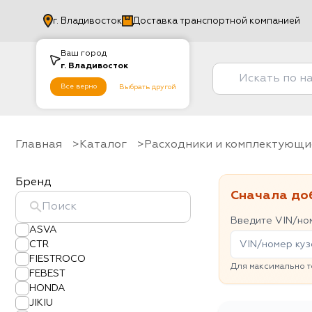
г.
Владивосток
Доставка транспортной компанией
Ваш город
г.
Владивосток
Все верно
Выбрать другой
Главная
Каталог
Расходники и комплектующи
Бренд
Сначала до
Введите VIN/ном
ASVA
CTR
FIESTROCO
Для максимально т
FEBEST
HONDA
JIKIU