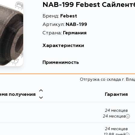
NAB-199 Febest Сайлен
Бренд:
Febest
Артикул:
NAB-199
Страна:
Германия
Характеристики
EAN-13
Применимость
Высота упаковки, мм
Honda
Отгрузка со склада г. Вл
Длина упаковки, мм
Кузов
Масса, кг
емя получения
Mazda
Гарантия
Объем упаковки, л
Nissan
24 месяцев
Описание
24 месяцев
i
Кузов
Ширина упаковки, мм
Infiniti
24 месяцев
E52, U31, Z50, V42
12.88 дней
i