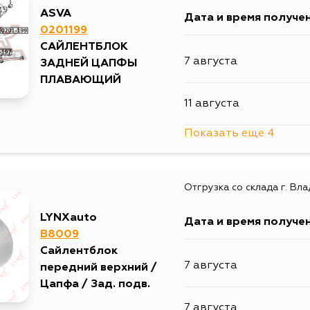
ASVA
Дата и время получе
31 августа
0201199
САЙЛЕНТБЛОК
7 августа
ЗАДНЕЙ ЦАПФЫ
2 сентября
ПЛАВАЮЩИЙ
11 августа
2 сентября
Показать еще 4
14 августа
Отгрузка со склада г. Вл
29 августа
LYNXauto
Дата и время получе
31 августа
B8009
Сайлентблок
7 августа
передний верхний /
2 сентября
Цапфа / Зад. подв.
7 августа