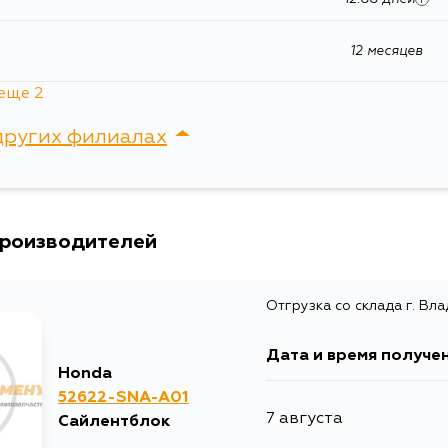
12 месяцев
еще 2
24 месяцев
12.88 дней
i
других филиалах
24 месяцев
а
12.88 дней
i
сток, Крыгина , д. 15
производителей
Отгрузка со склада г. Вл
Дата и время получе
Honda
52622-SNA-A01
7 августа
Сайлентблок