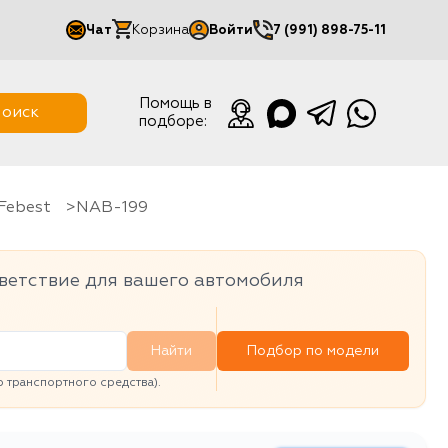
Чат
Корзина
Войти
7 (991) 898-75-11
Мой кабинет
Помощь в
оиск
подборе:
Выйти
Febest
NAB-199
ветствие для вашего автомобиля
Найти
Подбор по модели
транспортного средства).