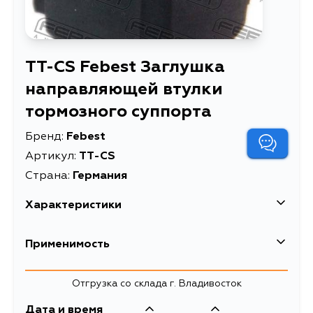
TT-CS Febest Заглушка
направляющей втулки
тормозного суппорта
Бренд:
Febest
Артикул:
TT-CS
Страна:
Германия
Характеристики
EAN-13
4056111022024
Применимость
Высота упаковки, мм
5
Lexus
Отгрузка со склада г. Владивосток
Длина упаковки, мм
100
Дата и время