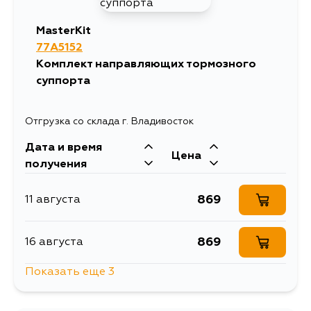
887
14 августа
MasterKit
77A5152
1557
14 августа
Комплект направляющих тормозного
суппорта
887
16 августа
Отгрузка со склада г. Владивосток
993
16 августа
Дата и время
Цена
получения
887
1 сентября
869
11 августа
887
2 сентября
869
16 августа
Показать еще 3
887
31 августа