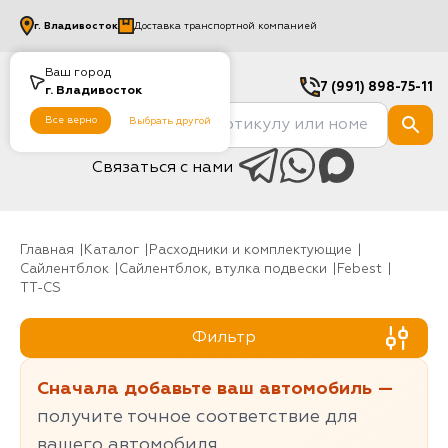
г.
Владивосток
Доставка транспортной компанией
Ваш город
7 (991) 898-75-11
г.
Владивосток
Все верно
Выбрать другой
Связаться с нами
Главная
Каталог
Расходники и комплектующие
Сайлентблок
Сайлентблок, втулка подвески
Febest
TT-CS
Фильтр
Сначала добавьте ваш автомобиль —
получите точное соответствие для
вашего автомобиля