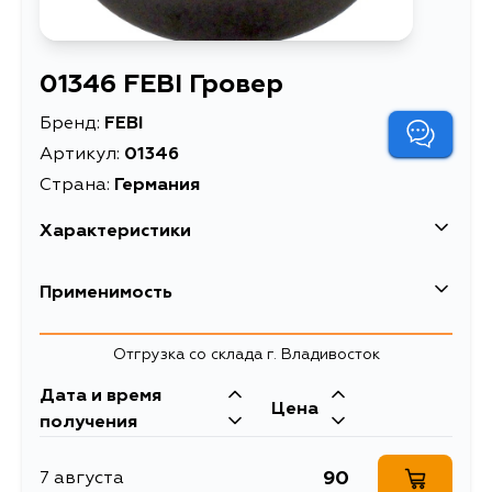
01346 FEBI Гровер
Бренд:
FEBI
Артикул:
01346
Страна:
Германия
Характеристики
EAN-13
4027816013464
Применимость
Hаружный диаметр: 32
мм, Вес: 0,012 кг,
Отгрузка со склада г. Владивосток
Внутренний диаметр:
22,2 мм, Высота или
Дата и время
Цена
толщина: 5,5 мм, Для
получения
автомобилей с нормой
Info1
токсичности
90
7 августа
отработанных газов: