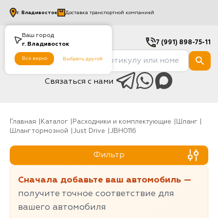
г.
Владивосток
Доставка транспортной компанией
Ваш город
7 (991) 898-75-11
г.
Владивосток
Все верно
Выбрать другой
Связаться с нами
Главная
Каталог
Расходники и комплектующие
шланг
Шланг тормозной
Just Drive
JBH0116
Фильтр
Сначала добавьте ваш автомобиль —
получите точное соответствие для
вашего автомобиля