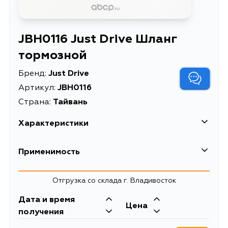
JBH0116 Just Drive Шланг
тормозной
Бренд:
Just Drive
Артикул:
JBH0116
Страна:
Тайвань
Характеристики
Масса, кг
0.12
Применимость
Описание
Шланг тормозной
Lexus
Отгрузка со склада г. Владивосток
Кузов
Двигатель
Дата и время
Toyota
Цена
MCU10, MCU15, MCV20
1MZFE
получения
Кузов
Двигатель