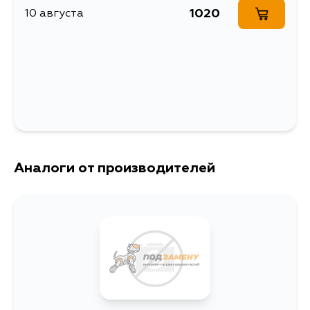
1020
10 августа
MCV10, MCV20, SXV10, SXV11,
3SFE, 5SFNE, 5SFE,
SXV20, SXV23, MCV21, MCV25,
1MZFE, 2MZFE,
MCV21W, MCV25W, SXV25,
2AZFE
SXV20W, SXV25W, MCU10W,
MCU15W, MCU10, MCU15, ACU10,
ACU15, SXU10, SXU15, ACU10W,
ACU15W, SXU10W, SXU15W,
MCV20W
Аналоги от производителей