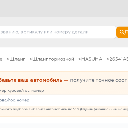
П
е
шланг
Шланг тормозной
MASUMA
26541A
бавьте ваш автомобиль —
получите точное соот
ер кузова/гос. номер
очного подбора выберите автомобиль по VIN (Идентификационный номер 