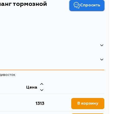
анг тормозной
Спросить
адивосток
Цена
1313
В корзину