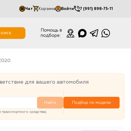
Чат
Корзина
Войти
7 (991) 898-75-11
Мой кабинет
Помощь в
оиск
подборе:
Выйти
E020
ветствие для вашего автомобиля
Найти
Подбор по модели
транспортного средства).