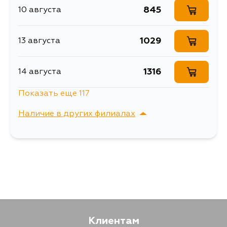
845
10 августа
Описание
Шланг тормозной
Шланг тормозной
1029
13 августа
Расширенное описание
MASUMA N- /rear/
Vanette C23, W30
Ширина упаковки, мм
20
1316
14 августа
Показать еще 117
1342
14 августа
Наличие в других филиалах
1467
14 августа
г. Владивосток,
Выбрать
Крыгина , д. 15
1306
15 августа
1342
15 августа
Клиентам
1445
15 августа