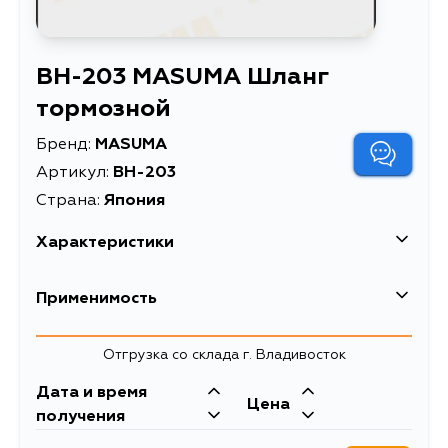
BH-203 MASUMA Шланг
тормозной
Бренд:
MASUMA
Артикул:
BH-203
Страна:
Япония
Характеристики
EAN-13
4560116633074
Применимость
Высота упаковки, мм
20
Nissan
Отгрузка со склада г. Владивосток
Длина упаковки, мм
269
Кузов
Двигатель
Дата и время
Масса, кг
0.08
Цена
VW30, W30, NW30, VNW30, JU30,
KA24DE, CD20TI,
получения
U30, N30, C23, KBC23, KBCC23,
GA16DE, SR20DE,
Объем упаковки, л
0.0001076
KBNC23, KVC23, KVNC23
CD20T, CD20ET