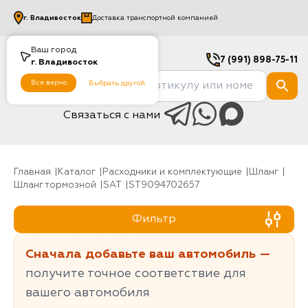
г.
Владивосток
Доставка транспортной компанией
Ваш город
7 (991) 898-75-11
г.
Владивосток
Все верно
Выбрать другой
Связаться с нами
Главная
Каталог
Расходники и комплектующие
шланг
Шланг тормозной
SAT
ST9094702657
Фильтр
Сначала добавьте ваш автомобиль —
получите точное соответствие для
вашего автомобиля