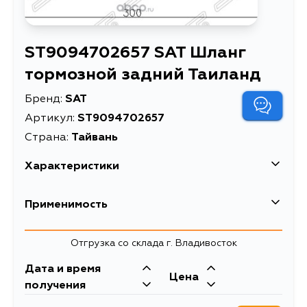
ST9094702657 SAT Шланг
тормозной задний Таиланд
Бренд:
SAT
Артикул:
ST9094702657
Страна:
Тайвань
Характеристики
Описание
Шланг тормозной задний Таил
Применимость
Шланг тормозной задний (Таи
TOYOTA
Toyota
Отгрузка со склада г. Владивосток
Расширенное описание
COROLLA/SPRINTER/LVN/TR
Кузов
91-02/FR LAND CRUISER PRA
Двигатель
Дата и время
Цена
AE100, AE101, AE102, AE103, AE104,
5AFE, 2E, 7AFE,
получения
AE114, CE100, CE104, CE114, EE100,
4AFE, 2C, 4EFE,
EE101, EE111, ZZE110, AE100G,
4AF