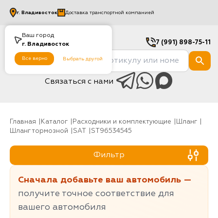
г.
Владивосток
Доставка транспортной компанией
Ваш город
7 (991) 898-75-11
г.
Владивосток
Все верно
Выбрать другой
Связаться с нами
Главная
Каталог
Расходники и комплектующие
шланг
Шланг тормозной
SAT
ST96534545
Фильтр
Сначала добавьте ваш автомобиль —
получите точное соответствие для
вашего автомобиля