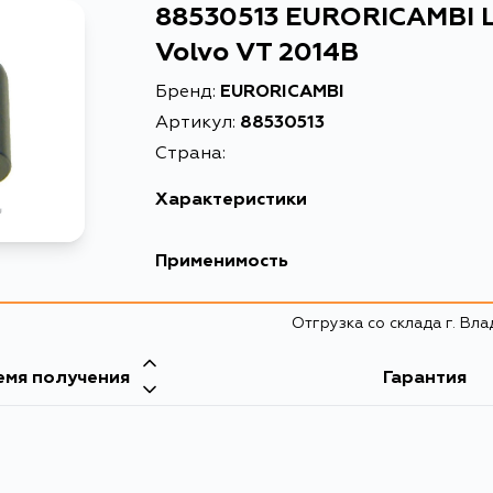
88530513 EURORICAMBI 
Volvo VT 2014B
Бренд:
EURORICAMBI
Артикул:
88530513
Страна:
Характеристики
Масса, кг
0.002
Применимость
Описание
Штифт стопорн
Отгрузка со склада г. Вл
емя получения
Гарантия