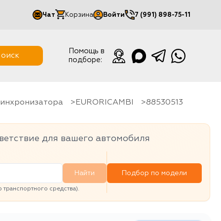
Чат
Корзина
Войти
7 (991) 898-75-11
Мой кабинет
Помощь в
оиск
подборе:
Выйти
 синхронизатора
EURORICAMBI
88530513
ветствие для вашего автомобиля
Найти
Подбор по модели
транспортного средства).