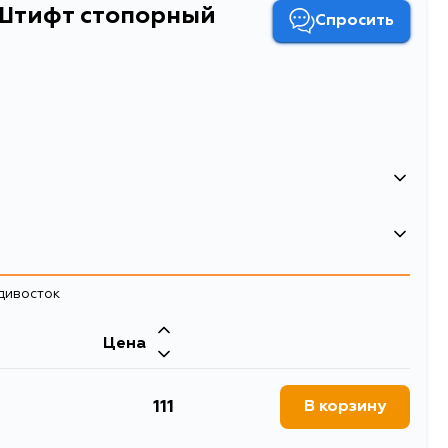
Штифт стопорный
Спросить
ый Volvo VT 2014B
адивосток
Цена
111
В корзину