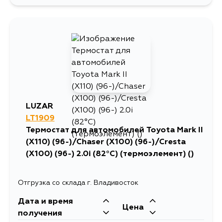
975
14 августа
154
16 августа
236
30 августа
LUZAR
LT1909
Термостат для автомобилей Toyota Mark II
(X110) (96-)/Chaser (X100) (96-)/Cresta
(X100) (96-) 2.0i (82°C) (термоэлемент) ()
Отгрузка со склада г. Владивосток
Дата и время
Цена
получения