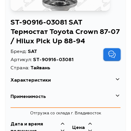
ST-90916-03081 SAT
Термостат Toyota Crown 87-07
/ Hilux Pick Up 88-94
Бренд:
SAT
Артикул:
ST-90916-03081
Страна:
Тайвань
Характеристики
Термостат Toyota
Применимость
Описание
Crown 87-07 / Hilux
Pick Up 88-94
Lexus
Отгрузка со склада г. Владивосток
Термостат TOYOTA 1G-
Расширенное описание
Кузов
FE '88-
Двигатель
Дата и время
Toyota
Цена
GXE10
1GFE