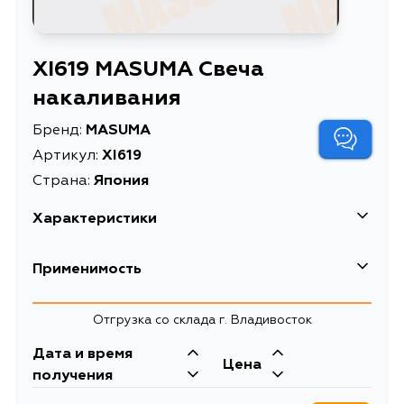
XI619 MASUMA Свеча
накаливания
Бренд:
MASUMA
Артикул:
XI619
Страна:
Япония
Характеристики
EAN-13
4560116730223
Применимость
Высота упаковки, мм
15
Isuzu
Отгрузка со склада г. Владивосток
Длина упаковки, мм
115
Кузов
Двигатель
Дата и время
Масса, кг
0.03
Цена
UBS, UCS, WFR/WFS, NFR/NFS,
получения
JT(151/191/641), JT(150/190/600)
Объем упаковки, л
2.5875E-5