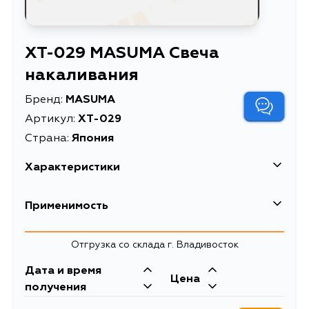
XT-029 MASUMA Свеча
накаливания
Бренд:
MASUMA
Артикул:
XT-029
Страна:
Япония
Характеристики
EAN-13
4560116730070
Применимость
Высота упаковки, мм
15
Toyota
Отгрузка со склада г. Владивосток
Длина упаковки, мм
115
Кузов
Двигатель
Дата и время
Масса, кг
0.032
Цена
CT220, CT190, CT196, CT197, CT198,
2CTE, 2CT, 3CE, 2C,
получения
CT199, CT190G, CT196V, CT197V,
2CE
Объем упаковки, л
2.5875E-5
CT198V, CT199V, CT210, CT215,