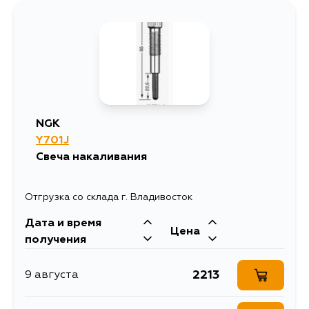
1952
10 августа
1321
10 августа
1614
10 августа
NGK
Y701J
1175
10 августа
Свеча накаливания
1990
11 августа
Отгрузка со склада г. Владивосток
Дата и время
1622
13 августа
Цена
получения
1304
17 августа
2213
9 августа