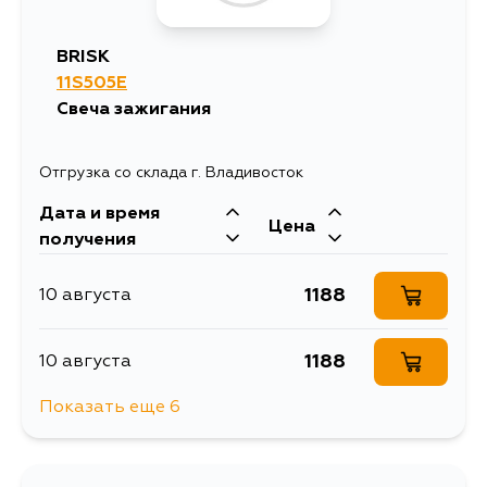
2545
11 августа
BRISK
11S505E
2146
13 августа
Свеча зажигания
Отгрузка со склада г. Владивосток
Дата и время
Цена
получения
1188
10 августа
1188
10 августа
Показать еще 6
1345
13 августа