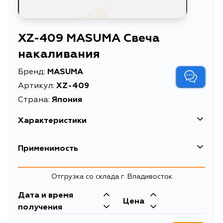
XZ-409 MASUMA Свеча
накаливания
Бренд:
MASUMA
Артикул:
XZ-409
Страна:
Япония
Характеристики
EAN-13
4560116730377
Применимость
Высота упаковки, мм
15
Mazda
Отгрузка со склада г. Владивосток
Длина упаковки, мм
115
Кузов
Двигатель
Дата и время
Масса, кг
0.03
Цена
LVEW, LVEWE, LVLR, LVLW, GE5P,
получения
GE8P, GEEP, GEFP, GESR, LV5W,
Объем упаковки, л
2.5875E-5
UF66M, UV56R, UV66R, UVL6R,