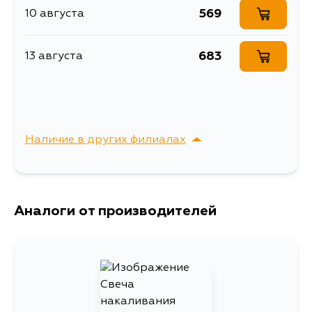
SG5W, SGE3, SGEW, SGL3, SGL5,
569
10 августа
Описание
Свеча накаливания
SGLR, SGLW
Свеча накаливания
683
13 августа
Расширенное описание
MASUMA PZ-39 /WL-T
(1/10/100)
Ширина упаковки, мм
15
Наличие в других филиалах
г. Владивосток,
Выбрать
Крыгина , д. 15
Аналоги от производителей