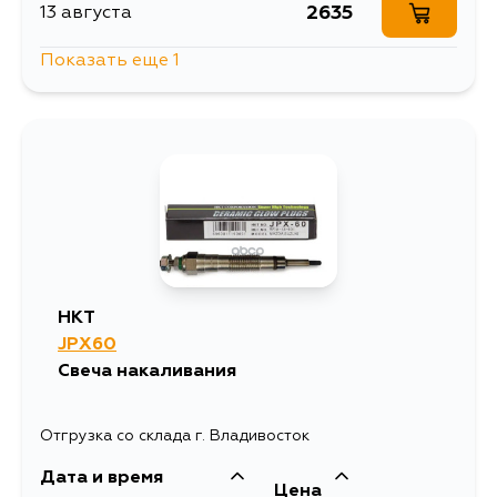
1304
28 августа
2635
13 августа
Показать еще 1
2213
14 августа
HKT
JPX60
Свеча накаливания
Отгрузка со склада г. Владивосток
Дата и время
Цена