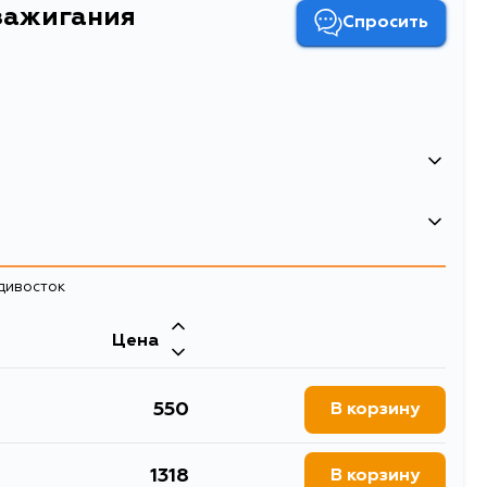
зажигания
Спросить
0.06
Свеча зажигания
адивосток
свечи зажигания
Двигатель
Цена
, GC22, W41, QD21, QGD21,
LD20T, LD20, CA20S, CA20E, CA18T,
, N10, N12, RJNC22, VE24,
CA18S, L16S, NA20S, SD33T, SD33,
Двигатель
L28, E15S, L18E, CA16D, E10S, CD17,
GA16S, GA16I, GA14S, E16S, E16I, E13S,
550
В корзину
1, SX60, TX60, 61, MX51,
CA18D, Z24I, Z20S, A15S, L28S, NA16S,
70, LS120, SV11R, LS110,
MA12S, MA10S, Z20, SD23, SD22, H20,
G, MA61L, MA61R, GX61,
CA16S, CD17T, TD25, TD23, SD25,
7V, MS112L, 55, FJ40LV,
1318
E15ET, A14S, A12S, A10S, Z24, KA24E,
В корзину
J60RG, FJ60RV, MS123L,