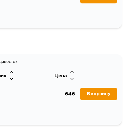
Z24S, Z22, L18, J16
адивосток
ния
Цена
646
В корзину