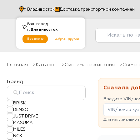
г.
Владивосток
Доставка транспортной компанией
Ваш город
г.
Владивосток
Все верно
Выбрать другой
Главная
Каталог
Система зажигания
Свеча
Бренд
Сначала до
Введите VIN/ном
BRISK
DENSO
JUST DRIVE
Для максимально т
MASUMA
MILES
NGK