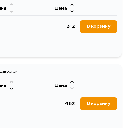
ния
Цена
312
В корзину
адивосток
ния
Цена
462
В корзину