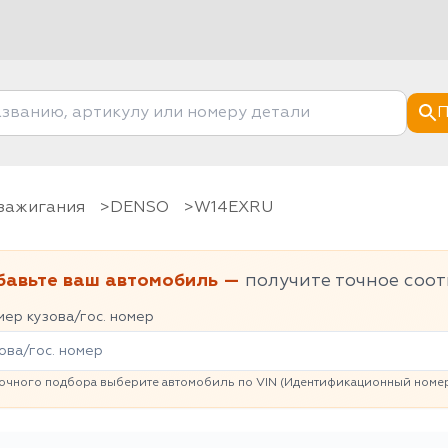
П
 зажигания
DENSO
W14EXRU
бавьте ваш автомобиль —
получите точное соот
ер кузова/гос. номер
очного подбора выберите автомобиль по VIN (Идентификационный номер 