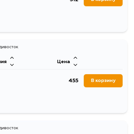
адивосток
ния
Цена
455
В корзину
адивосток