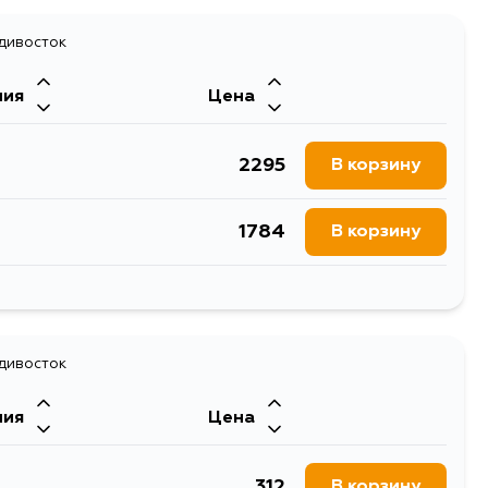
адивосток
ния
Цена
2295
В корзину
1784
В корзину
1784
В корзину
адивосток
ния
Цена
312
В корзину