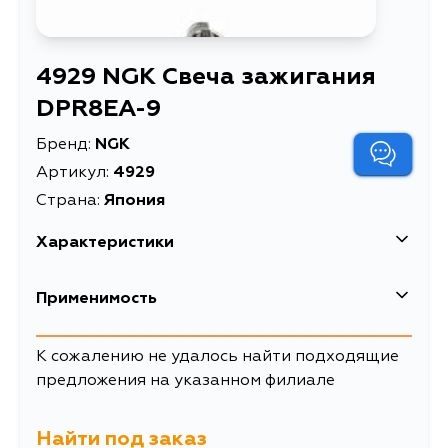
4929 NGK Свеча зажигания
DPR8EA-9
Бренд:
NGK
Артикул:
4929
Страна:
Япония
Характеристики
EAN-13
6970030912939
Применимость
Высота упаковки, мм
20
К сожалению не удалось найти подходящие
Длина упаковки, мм
22
предложения на указанном филиале
Масса, кг
0.042
Найти под заказ
Объем упаковки, л
0.033