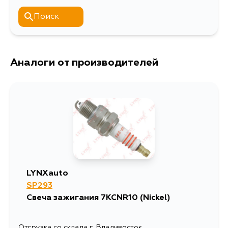
BJ3PF, BJ5PF, BJ5WF, BJ8WF,
Поиск
BJEPF
Аналоги от производителей
LYNXauto
SP293
Свеча зажигания 7KCNR10 (Nickel)
Отгрузка со склада г. Владивосток