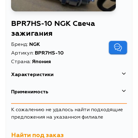
BPR7HS-10 NGK Свеча
зажигания
Бренд:
NGK
Артикул:
BPR7HS-10
Страна:
Япония
Характеристики
EAN-13
0087295110928
Применимость
Масса, кг
0.055
Mazda
К сожалению не удалось найти подходящие
Описание
Свеча зажигания
предложения на указанном филиале
Кузов
Двигатель
Товарная группа
свечи зажигания
Ford
BJ, BJ3P, BJ5P, BJ5W, BJ8W, BJEP,
BJFP, BJFW, YR46U15, YR46U35,
Найти под заказ
Кузов
Двигатель
ZR16U65, ZR16U85, ZR16UX5