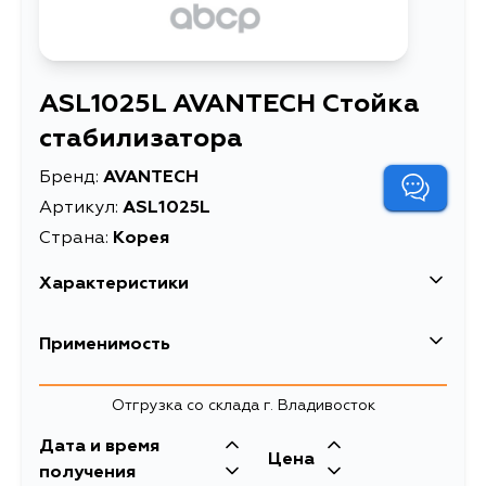
ASL1025L AVANTECH Стойка
стабилизатора
Бренд:
AVANTECH
Артикул:
ASL1025L
Страна:
Корея
Характеристики
EAN-13
4680261039740
Применимость
Высота упаковки, мм
89
Hyundai
Отгрузка со склада г. Владивосток
Длина упаковки, мм
350
Дата и время
Масса, кг
0.35
Цена
получения