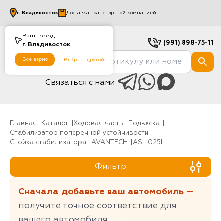
г.
Владивосток
Доставка транспортной компанией
Ваш город
7 (991) 898-75-11
г.
Владивосток
Все верно
Выбрать другой
Связаться с нами
Главная
Каталог
Ходовая часть
Подвеска
Стабилизатор поперечной устойчивости
Стойка стабилизатора
AVANTECH
ASL1025L
Фильтр
Сначала добавьте ваш автомобиль —
получите точное соответствие для
вашего автомобиля