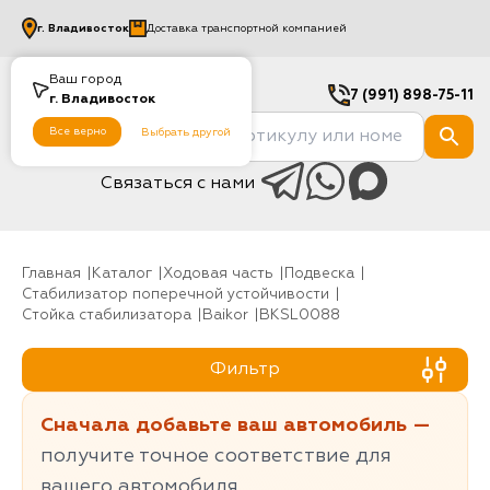
г.
Владивосток
Доставка транспортной компанией
Ваш город
7 (991) 898-75-11
г.
Владивосток
Все верно
Выбрать другой
Связаться с нами
Главная
Каталог
Ходовая часть
Подвеска
Стабилизатор поперечной устойчивости
Стойка стабилизатора
baikor
BKSL0088
Фильтр
Сначала добавьте ваш автомобиль —
получите точное соответствие для
вашего автомобиля