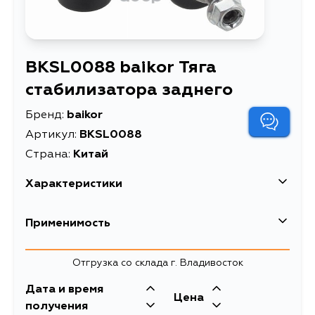
BKSL0088 baikor Тяга
стабилизатора заднего
Бренд:
baikor
Артикул:
BKSL0088
Страна:
Китай
Характеристики
Тяга стабилизатора
Применимость
Описание
заднего
Тяга стабилизатора
Отгрузка со склада г. Владивосток
заднего MMC
AIRTREK/OUTLANDER
Дата и время
Расширенное описание
Цена
RH/ Передний
получения
COLT/LANCER/GALANT