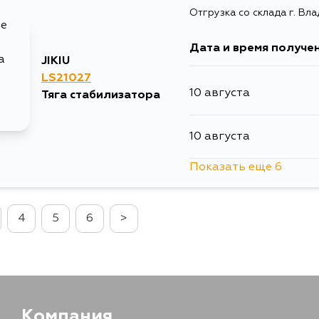
Отгрузка со склада г. Вл
6 сентября
Дата и время получе
JIKIU
LS21027
10 августа
Тяга стабилизатора
10 августа
Показать еще 6
12 августа
4
5
6
>
12 августа
13 августа
18 августа
Компания