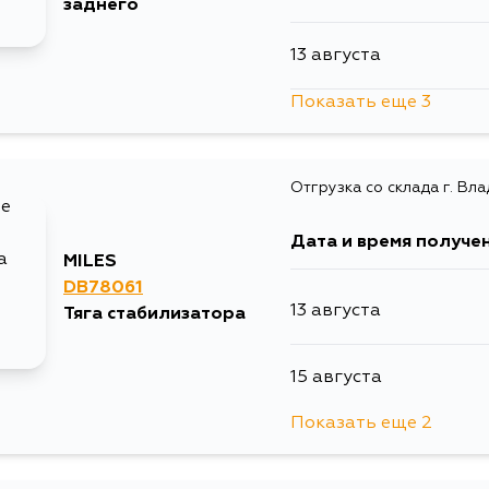
заднего
13 августа
30 августа
Показать еще 3
15 августа
5 сентября
Отгрузка со склада г. Вл
17 августа
Дата и время получе
19 августа
MILES
DB78061
13 августа
Тяга стабилизатора
15 августа
Показать еще 2
5 сентября