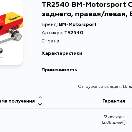
TR2540 BM-Motorsport 
заднего, правая/левая,
Бренд:
BM-Motorsport
Артикул:
TR2540
Страна:
Характеристики
EAN-13
27777772
Применимость
Высота упаковки, мм
40
Отгрузка со склада г. Вл
Длина упаковки, мм
240
Масса, кг
0.29
емя получения
Гарантия
Объем упаковки, л
1.632
12 месяцев
Описание
Стойка ст
12.88 дней
i
Товарная группа
стойки ст