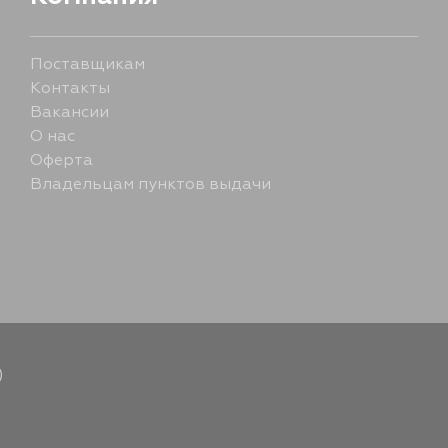
3 сентября
Поставщикам
Контакты
4 сентября
Вакансии
О нас
Оферта
Владельцам пунктов выдачи
)