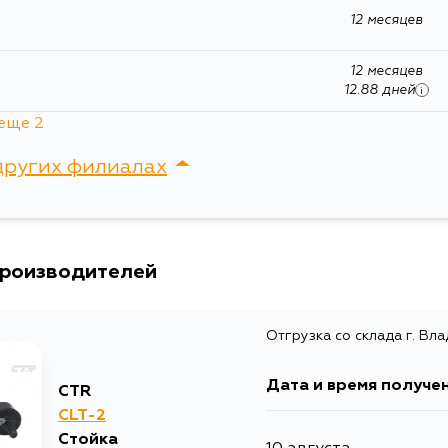
12 месяцев
Ширина упаковки, мм
170
12 месяцев
12.88 дней
i
еще 2
12 месяцев
12.88 дней
i
других филиалах
12 месяцев
а
12.88 дней
i
сток, Крыгина , д. 15
производителей
Отгрузка со склада г. Вл
Дата и время получе
CTR
CLT-2
Стойка