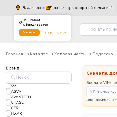
г.
Владивосток
Доставка транспортной компанией
Ваш город
г.
Владивосток
Все верно
Выбрать другой
Главная
Каталог
Ходовая часть
Подвеска
Бренд
Сначала до
Введите VIN/ном
555
ASVA
AVANTECH
Для максимально т
CHASE
CTR
FIXAR