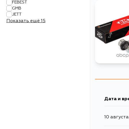
FEBEST
GMB
JETT
Показать ещё
15
Дата и вр
10 августа