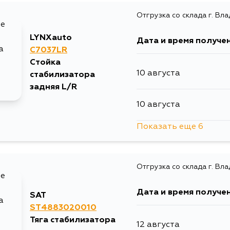
Отгрузка со склада г. Вл
13 августа
LYNXauto
Дата и время получе
15 августа
C7037LR
Стойка
10 августа
стабилизатора
18 августа
задняя L/R
10 августа
30 августа
Показать еще 6
12 августа
30 августа
Отгрузка со склада г. Вл
13 августа
Дата и время получе
SAT
15 августа
ST4883020010
Тяга стабилизатора
12 августа
15 августа