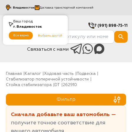
г.
Владивосток
Доставка транспортной компанией
Ваш город
7 (991) 898-75-11
г.
Владивосток
Все верно
Выбрать другой
Связаться с нами
Главная
Каталог
Ходовая часть
Подвеска
Стабилизатор поперечной устойчивости
Стойка стабилизатора
DT
262910
Фильтр
Сначала добавьте ваш автомобиль —
получите точное соответствие для
вашего автомобиля