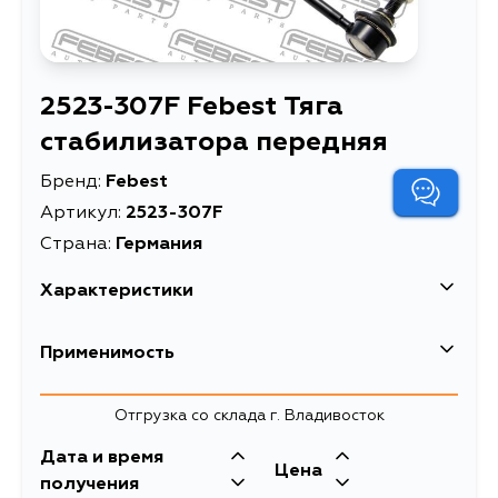
2523-307F Febest Тяга
стабилизатора передняя
Бренд:
Febest
Артикул:
2523-307F
Страна:
Германия
Характеристики
EAN-13
4056111047058
Применимость
Высота упаковки, мм
37
Отгрузка со склада г. Владивосток
Длина упаковки, мм
372
Дата и время
Масса, кг
0.499
Цена
получения