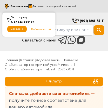
г.
Владивосток
Доставка транспортной компанией
Ваш город
7 (991) 898-75-11
г.
Владивосток
Все верно
Выбрать другой
Связаться с нами
Главная
Каталог
Ходовая часть
Подвеска
Стабилизатор поперечной устойчивости
Стойка стабилизатора
Febest
2523-307F
Фильтр
Сначала добавьте ваш автомобиль —
получите точное соответствие для
вашего автомобиля