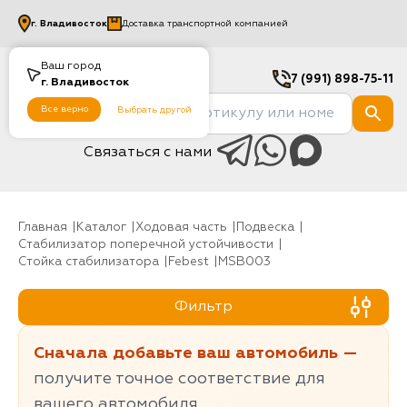
г.
Владивосток
Доставка транспортной компанией
Ваш город
7 (991) 898-75-11
г.
Владивосток
Все верно
Выбрать другой
Связаться с нами
Главная
Каталог
Ходовая часть
Подвеска
Стабилизатор поперечной устойчивости
Стойка стабилизатора
Febest
MSB003
Фильтр
Сначала добавьте ваш автомобиль —
получите точное соответствие для
вашего автомобиля