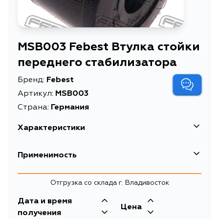
MSB003 Febest Втулка стойки
переднего стабилизатора
Бренд:
Febest
Артикул:
MSB003
Страна:
Германия
Характеристики
EAN-13
4056111018607
Применимость
Высота упаковки, мм
20
Mitsubishi
Отгрузка со склада г. Владивосток
Длина упаковки, мм
25
Кузов
Двигатель
Дата и время
Масса, кг
0.02
Цена
CU2W, CU4W, CJ1A, CJ2A, CJ4A,
4G64, 4G63, 4G15,
получения