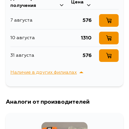
Масса, кг
0.31
Цена
получения
Объем упаковки, л
0.79
576
7 августа
Тяга стабилизатора
Описание
передняя левая
1310
10 августа
Товарная группа
стойки стабилизатора
Ширина упаковки, мм
63
576
31 августа
Наличие в других филиалах
г. Владивосток,
Выбрать
Крыгина , д. 15
Аналоги от производителей