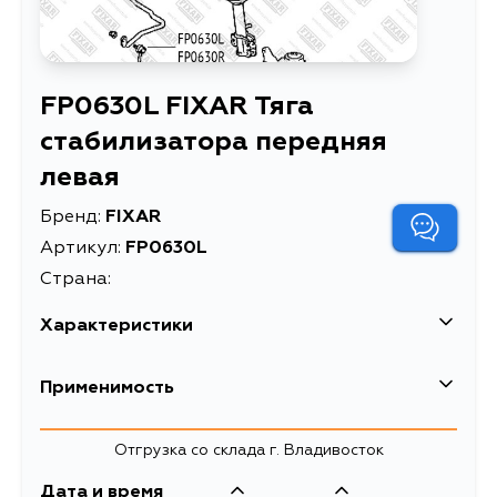
FP0630L FIXAR Тяга
стабилизатора передняя
левая
Бренд:
FIXAR
Артикул:
FP0630L
Страна:
Характеристики
EAN-13
4059421020261
Применимость
Высота упаковки, мм
84
Отгрузка со склада г. Владивосток
Длина упаковки, мм
150
Дата и время