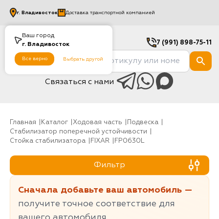
г.
Владивосток
Доставка транспортной компанией
Ваш город
7 (991) 898-75-11
г.
Владивосток
Все верно
Выбрать другой
Связаться с нами
Главная
Каталог
Ходовая часть
Подвеска
Стабилизатор поперечной устойчивости
Стойка стабилизатора
FIXAR
FP0630L
Фильтр
Сначала добавьте ваш автомобиль —
получите точное соответствие для
вашего автомобиля