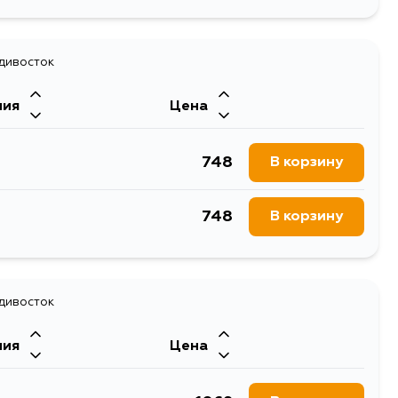
адивосток
ния
Цена
748
В корзину
748
В корзину
адивосток
ния
Цена