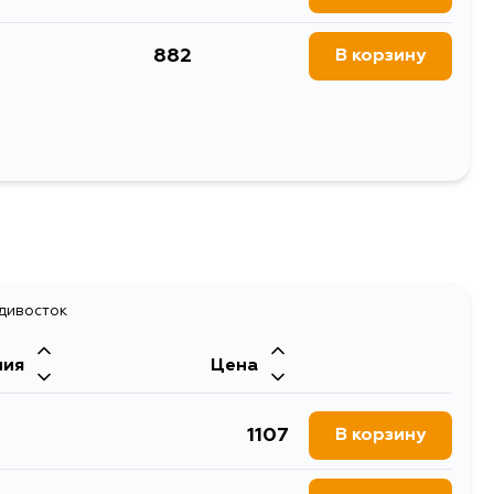
882
В корзину
Выбрать
адивосток
ния
Цена
1107
В корзину