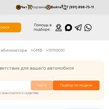
Чат
Корзина
Войти
7 (991) 898-75-11
Мой кабинет
Помощь в
оиск
подборе:
Выйти
стабилизатора
GMB
10110051
ветствие для вашего автомобиля
Найти
Подбор по модели
транспортного средства).