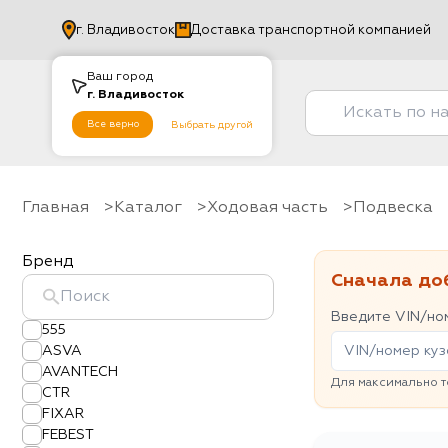
г.
Владивосток
Доставка транспортной компанией
Ваш город
г.
Владивосток
Все верно
Выбрать другой
Главная
Каталог
Ходовая часть
Подвеска
Бренд
Сначала до
Введите VIN/ном
555
ASVA
AVANTECH
Для максимально т
CTR
FIXAR
FEBEST