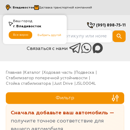
г.
Владивосток
Доставка транспортной компанией
Ваш город
7 (991) 898-75-11
г.
Владивосток
Все верно
Выбрать другой
Связаться с нами
Главная
Каталог
Ходовая часть
Подвеска
Стабилизатор поперечной устойчивости
Стойка стабилизатора
Just Drive
JSL0004L
Фильтр
Сначала добавьте ваш автомобиль —
получите точное соответствие для
вашего автомобиля