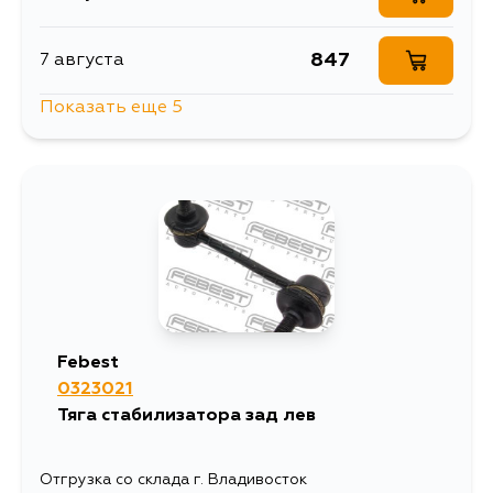
1553
5 сентября
847
7 августа
Показать еще 5
1500
10 августа
899
12 августа
942
12 августа
780
15 августа
Febest
0323021
809
27 августа
Тяга стабилизатора зад лев
Отгрузка со склада г. Владивосток