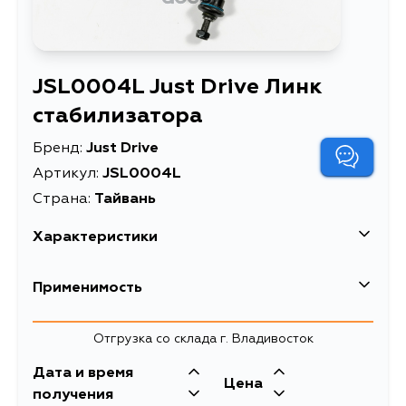
JSL0004L Just Drive Линк
стабилизатора
Бренд:
Just Drive
Артикул:
JSL0004L
Страна:
Тайвань
Характеристики
Масса, кг
0.3
Применимость
Описание
Линк стабилизатора
Honda
Отгрузка со склада г. Владивосток
Товарная группа
стойки стабилизатора
Кузов
Двигатель
Дата и время
Цена
J30A2, J30A1,
получения