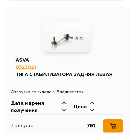
2056
10 августа
1607
12 августа
1611
13 августа
ASVA
0323021
1366
15 августа
ТЯГА СТАБИЛИЗАТОРА ЗАДНЯЯ ЛЕВАЯ
1533
27 августа
Отгрузка со склада г. Владивосток
Дата и время
Цена
получения
761
7 августа