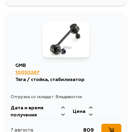
1350
9 августа
1472
9 августа
2119
10 августа
1357
12 августа
GMB
10050267
1472
13 августа
Тяга / стойка, стабилизатор
1541
13 августа
Отгрузка со склада г. Владивосток
Дата и время
1313
15 августа
Цена
получения
1472
27 августа
809
7 августа