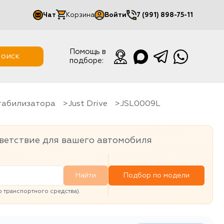
Чат
Корзина
Войти
7 (991) 898-75-11
Мой кабинет
Помощь в
оиск
подборе:
Выйти
стабилизатора
Just Drive
JSL0009L
ветствие для вашего автомобиля
Найти
Подбор по модели
транспортного средства).