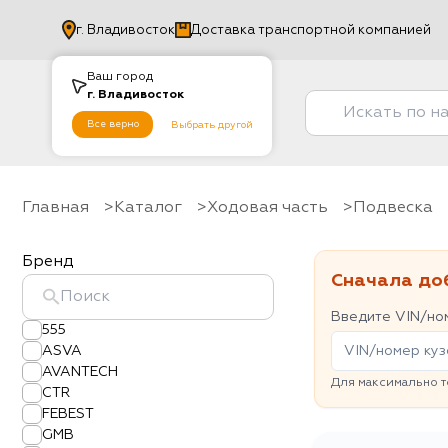
г.
Владивосток
Доставка транспортной компанией
Ваш город
г.
Владивосток
Все верно
Выбрать другой
Главная
Каталог
Ходовая часть
Подвеска
Бренд
Сначала до
Введите VIN/ном
555
ASVA
AVANTECH
Для максимально т
CTR
FEBEST
GMB