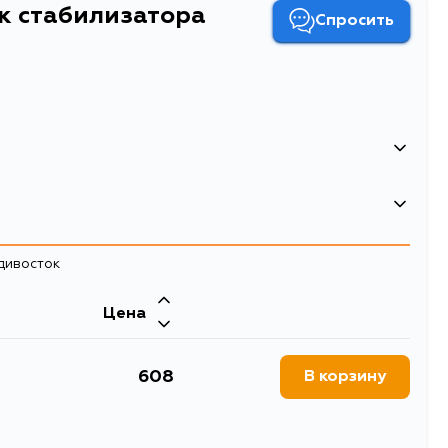
нк стабилизатора
Спросить
0.28
Линк стабилизатора
адивосток
стойки стабилизатора
Двигатель
Цена
B20Z3, B20Z1, B20B9, B20B3, B20B2
608
В корзину