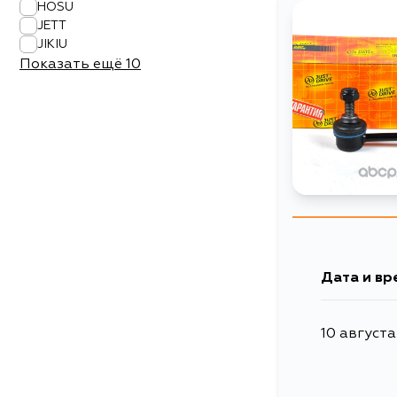
HOSU
JETT
JIKIU
Показать ещё
10
Дата и вр
10 августа