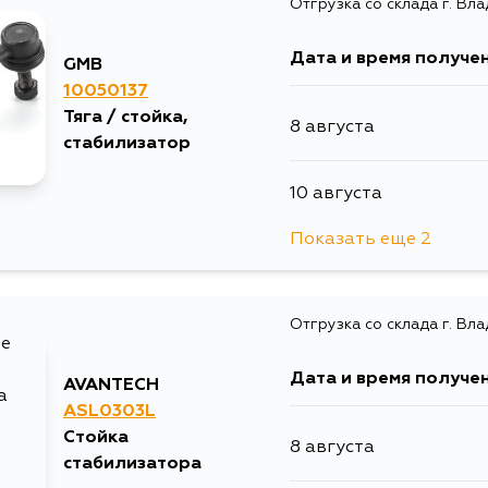
Отгрузка со склада г. Вл
10 августа
Дата и время получе
GMB
10 августа
10050137
Тяга / стойка,
8 августа
10 августа
стабилизатор
10 августа
12 августа
Показать еще 2
10 августа
14 августа
Отгрузка со склада г. Вл
12 августа
4 сентября
Дата и время получе
AVANTECH
ASL0303L
Стойка
8 августа
стабилизатора