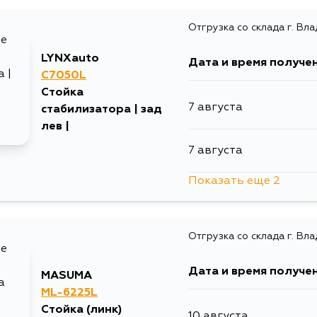
Отгрузка со склада г. Вл
LYNXauto
Дата и время получе
C7050L
Стойка
7 августа
стабилизатора | зад
лев |
7 августа
Показать еще 2
14 августа
Отгрузка со склада г. Вл
4 сентября
Дата и время получе
MASUMA
ML-6225L
Стойка (линк)
10 августа