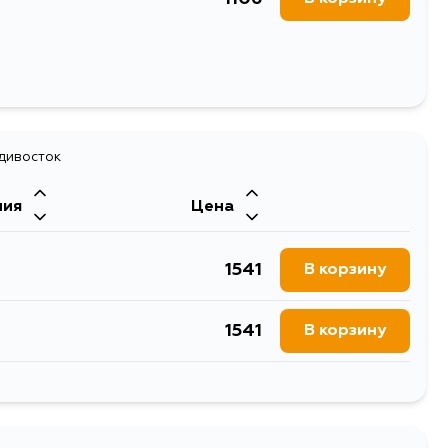
адивосток
ния
Цена
1541
В корзину
1541
В корзину
1375
В корзину