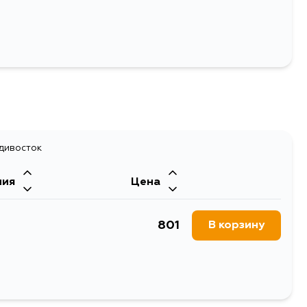
адивосток
ния
Цена
801
В корзину