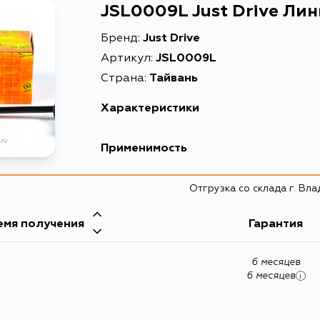
JSL0009L Just Drive Ли
Бренд:
Just Drive
Артикул:
JSL0009L
Страна:
Тайвань
Характеристики
Масса, кг
Применимость
Описание
Honda
Отгрузка со склада г. Вл
Товарная группа
Кузов
емя получения
Гарантия
6 месяцев
6 месяцев
i