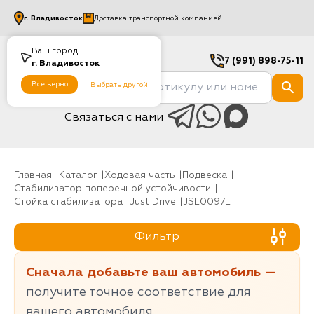
г.
Владивосток
Доставка транспортной компанией
Ваш город
7 (991) 898-75-11
г.
Владивосток
Все верно
Выбрать другой
Связаться с нами
Главная
Каталог
Ходовая часть
Подвеска
Стабилизатор поперечной устойчивости
Стойка стабилизатора
Just Drive
JSL0097L
Фильтр
Сначала добавьте ваш автомобиль —
получите точное соответствие для
вашего автомобиля