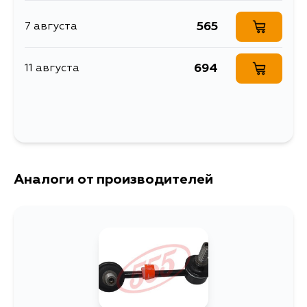
V68W, V73W, V74W, V75W, V76W,
4M41, 4M40, 4D56
V77W, V78W, V83W, V85W, V86W,
V87W, V88V, V88W, V93W, V95W,
565
7 августа
V96W, V97W, V98V, V98W
694
11 августа
Аналоги от производителей