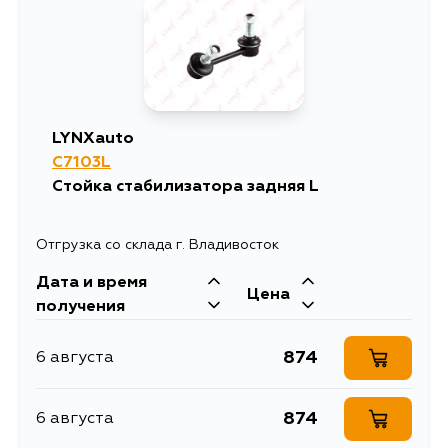
1609
11 августа
1320
13 августа
LYNXauto
C7103L
1320
13 августа
Стойка стабилизатора задняя L
1320
15 августа
Отгрузка со склада г. Владивосток
Дата и время
1320
17 августа
Цена
получения
874
6 августа
874
6 августа