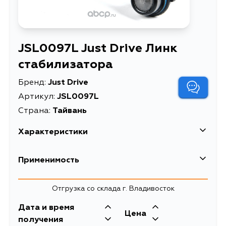
JSL0097L Just Drive Линк
стабилизатора
Бренд:
Just Drive
Артикул:
JSL0097L
Страна:
Тайвань
Характеристики
Масса, кг
0.26
Применимость
Описание
Линк стабилизатора
Mitsubishi
Отгрузка со склада г. Владивосток
Товарная группа
стойки стабилизатора
Кузов
Двигатель
Дата и время
Цена
V63W, V64W, V65W, V66W, V67W,
6G75, 6G74, 6G72,
получения