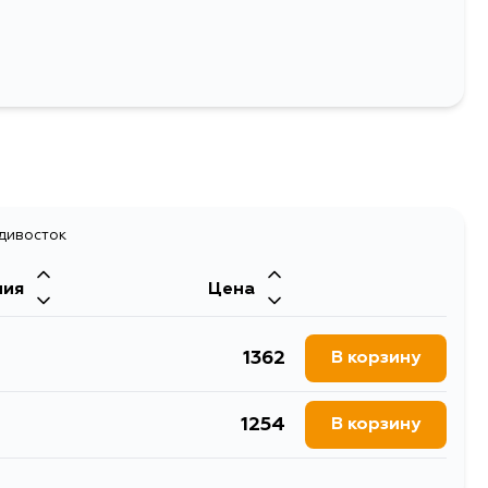
адивосток
ния
Цена
1362
В корзину
1254
В корзину