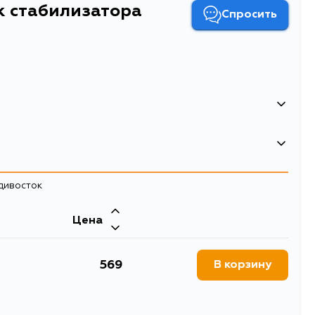
нк стабилизатора
Спросить
0.29
Линк стабилизатора
адивосток
стойки стабилизатора
Двигатель
Цена
12, WTNP12, WTP12, P12
SR20VE, QR25DD, QR20DE, QG18DE,
YD22DDT, QG16DE, F9Q
569
В корзину