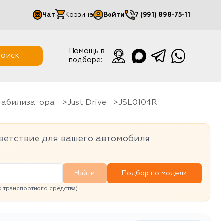
Чат
Корзина
Войти
7 (991) 898-75-11
Мой кабинет
Помощь в
оиск
подборе:
Выйти
стабилизатора
Just Drive
JSL0104R
ветствие для вашего автомобиля
Найти
Подбор по модели
транспортного средства).