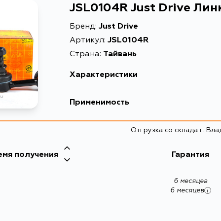
JSL0104R Just Drive Ли
Бренд:
Just Drive
Артикул:
JSL0104R
Страна:
Тайвань
Характеристики
Масса, кг
Применимость
Описание
Nissan
Отгрузка со склада г. Вл
Товарная группа
Кузов
емя получения
Гарантия
HP12, P12E, QP12, RP12, TNP12, TP12, WHP12, WRP
6 месяцев
6 месяцев
i