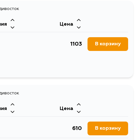
адивосток
ния
Цена
1103
В корзину
адивосток
ния
Цена
610
В корзину