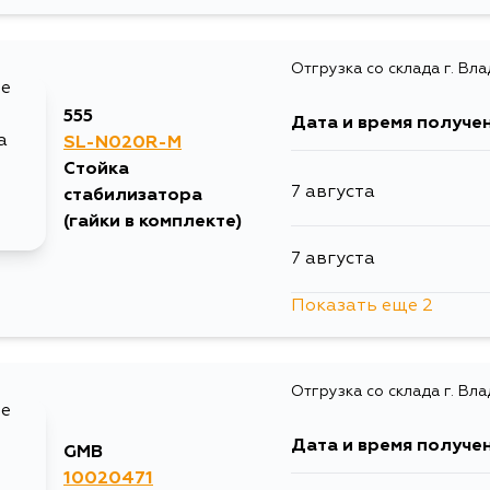
10 августа
Отгрузка со склада г. Вл
12 августа
555
Дата и время получе
SL-N020R-M
Стойка
7 августа
стабилизатора
(гайки в комплекте)
7 августа
Показать еще 2
10 августа
Отгрузка со склада г. Вл
12 августа
Дата и время получе
GMB
10020471