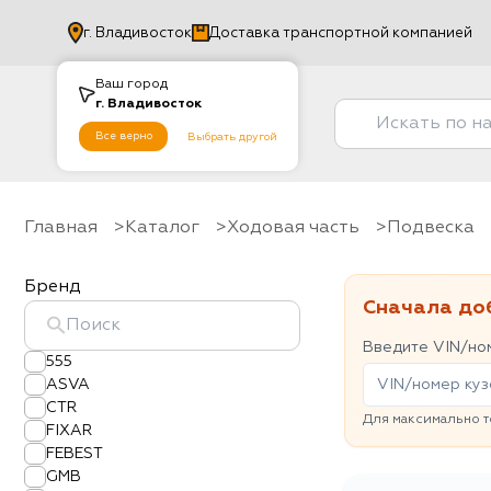
г.
Владивосток
Доставка транспортной компанией
Ваш город
г.
Владивосток
Все верно
Выбрать другой
Главная
Каталог
Ходовая часть
Подвеска
Бренд
Сначала до
Введите VIN/ном
555
ASVA
CTR
Для максимально т
FIXAR
FEBEST
GMB