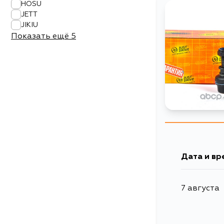
HOSU
JETT
JIKIU
Показать ещё
5
Дата и вр
7 августа