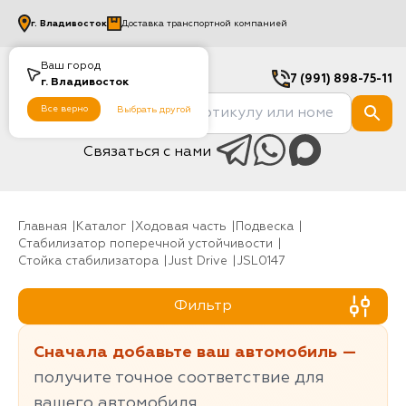
г.
Владивосток
Доставка транспортной компанией
Ваш город
7 (991) 898-75-11
г.
Владивосток
Все верно
Выбрать другой
Связаться с нами
Главная
Каталог
Ходовая часть
Подвеска
Стабилизатор поперечной устойчивости
Стойка стабилизатора
Just Drive
JSL0147
Фильтр
Сначала добавьте ваш автомобиль —
получите точное соответствие для
вашего автомобиля