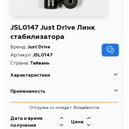
JSL0147 Just Drive Линк
стабилизатора
Бренд:
Just Drive
Артикул:
JSL0147
Страна:
Тайвань
Характеристики
Масса, кг
0.17
Применимость
Описание
Линк стабилизатора
Отгрузка со склада г. Владивосток
Товарная группа
стойки стабилизатора
Дата и время
Цена
получения