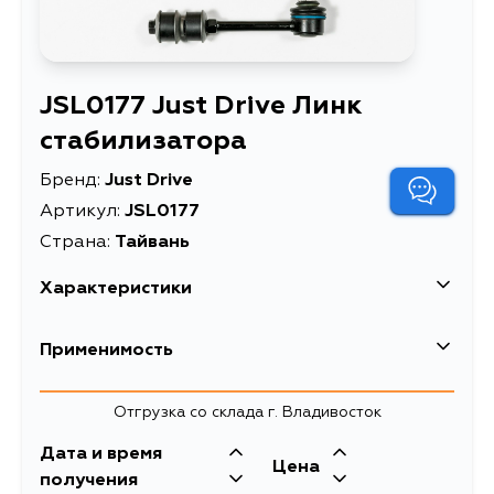
JSL0177 Just Drive Линк
стабилизатора
Бренд:
Just Drive
Артикул:
JSL0177
Страна:
Тайвань
Характеристики
Описание
Линк стабилизатора
Применимость
Товарная группа
стойки стабилизатора
Toyota
Отгрузка со склада г. Владивосток
Кузов
Двигатель
Дата и время
Цена
KZN185, RZN180W, RZN185W,
получения