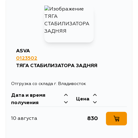
1218
10 августа
2481
12 августа
1433
14 августа
ASVA
0123502
1168
14 августа
ТЯГА СТАБИЛИЗАТОРА ЗАДНЯЯ
1349
4 сентября
Отгрузка со склада г. Владивосток
Дата и время
Цена
получения
830
10 августа