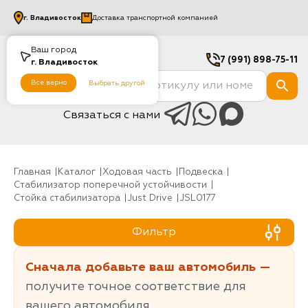
г.
Владивосток
Доставка транспортной компанией
Ваш город
7 (991) 898-75-11
г.
Владивосток
Все верно
Выбрать другой
Связаться с нами
Главная
Каталог
Ходовая часть
Подвеска
Стабилизатор поперечной устойчивости
Стойка стабилизатора
Just Drive
JSL0177
Фильтр
Сначала добавьте ваш автомобиль —
получите точное соответствие для
вашего автомобиля