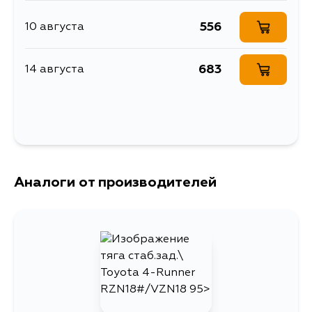
RZJ90W, RZJ95W, KDN185,
RZJ90L, VZJ95L, KZN185L,
RZN185L, VZN185L, RZN180L,
556
10 августа
VZN180L, KZN185W, VZN185W,
KZN185G, VZN180W, KDN185G,
KDN185W, KZJ95L, KZJ90L,
KZJ90R, KZJ95R, VZJ90L, VZJ95R,
683
14 августа
KDJ90L, KDJ90R, KDJ95L, KDJ95R,
LJ90L, LJ90R, LJ95L, LJ95R,
RZJ95L, RZJ95R, KZJ90W,
KZJ95W, VZJ90W, VZJ95W,
KDJ95W, KDJ90W
Аналоги от производителей