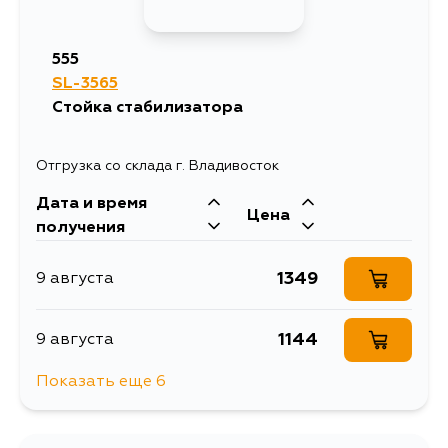
530
16 августа
555
SL-3565
530
17 августа
Стойка стабилизатора
530
18 августа
Отгрузка со склада г. Владивосток
Дата и время
530
20 августа
Цена
получения
1349
9 августа
1144
9 августа
Показать еще 6
1904
10 августа