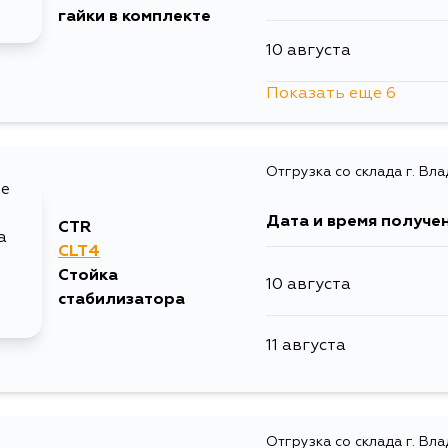
гайки в комплекте
10 августа
11 августа
Показать еще 6
11 августа
11 августа
Отгрузка со склада г. Вл
12 августа
13 августа
Дата и время получе
CTR
13 августа
13 августа
CLT4
Стойка
10 августа
30 августа
стабилизатора
15 августа
11 августа
3 сентября
16 августа
6 сентября
19 августа
Отгрузка со склада г. Вл