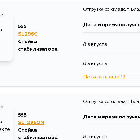
Отгрузка со склада г. Вл
12 августа
Дата и время получе
555
13 августа
SL2960
Стойка
8 августа
5 сентября
стабилизатора
8 августа
Показать еще 12
8 августа
Отгрузка со склада г. Вл
8 августа
555
Дата и время получе
10 августа
SL-2960M
Стойка
8 августа
стабилизатора
10 августа