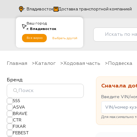
г.
Владивосток
Доставка транспортной компанией
Ваш город
г.
Владивосток
Все верно
Выбрать другой
Главная
Каталог
Ходовая часть
Подвеска
Бренд
Сначала до
Введите VIN/ном
555
ASVA
BRAVE
Для максимально т
CTR
FIXAR
FEBEST