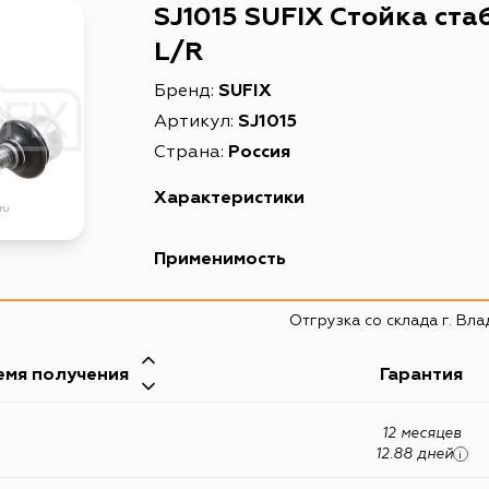
SJ1015 SUFIX Стойка ст
L/R
Бренд:
SUFIX
Артикул:
SJ1015
Страна:
Россия
Характеристики
Описание
Стойка 
Применимость
Товарная группа
стойки 
Отгрузка со склада г. Вл
емя получения
Гарантия
12 месяцев
12.88 дней
i