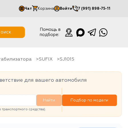
Чат
Корзина
Войти
7 (991) 898-75-11
Мой кабинет
Помощь в
оиск
подборе:
Выйти
стабилизатора
SUFIX
SJ1015
ветствие для вашего автомобиля
Найти
Подбор по модели
транспортного средства).