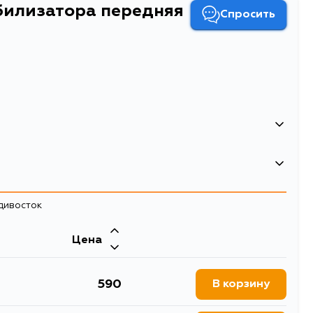
абилизатора передняя
Спросить
стабилизатора передняя L/R
стабилизатора
адивосток
Цена
590
В корзину