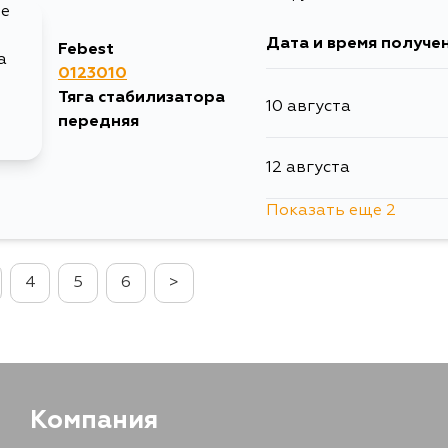
30 августа
Дата и время получе
Febest
0123010
Тяга стабилизатора
10 августа
передняя
12 августа
Показать еще 2
1 сентября
4
5
6
>
4 сентября
Компания