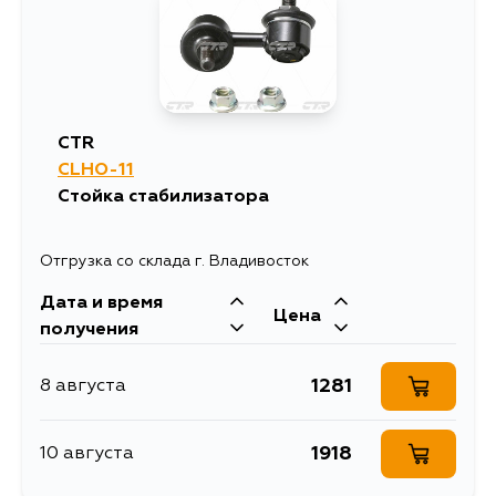
1281
8 августа
1281
9 августа
CTR
CLHO-11
2221
10 августа
Стойка стабилизатора
1507
12 августа
Отгрузка со склада г. Владивосток
Дата и время
1281
12 августа
Цена
получения
1281
14 августа
1281
8 августа
1281
14 августа
1918
10 августа