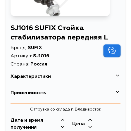
SJ1016 SUFIX Стойка
стабилизатора передняя L
Бренд:
SUFIX
Артикул:
SJ1016
Страна:
Россия
Характеристики
Стойка стабилизатора
Применимость
Описание
передняя L
Товарная группа
стойки стабилизатора
Отгрузка со склада г. Владивосток
Дата и время
Цена
получения