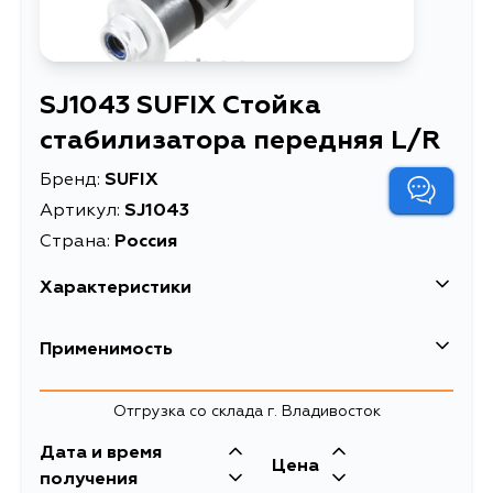
SJ1043 SUFIX Стойка
стабилизатора передняя L/R
Бренд:
SUFIX
Артикул:
SJ1043
Страна:
Россия
Характеристики
Стойка стабилизатора
Применимость
Описание
передняя L/R
Товарная группа
стойки стабилизатора
Отгрузка со склада г. Владивосток
Дата и время
Цена
получения