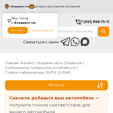
г.
Владивосток
Доставка транспортной компанией
Ваш город
7 (991) 898-75-11
г.
Владивосток
Все верно
Выбрать другой
Связаться с нами
Главная
Каталог
Ходовая часть
Подвеска
Стабилизатор поперечной устойчивости
Стойка стабилизатора
SUFIX
SJ1043
Фильтр
Сначала добавьте ваш автомобиль —
получите точное соответствие для
вашего автомобиля