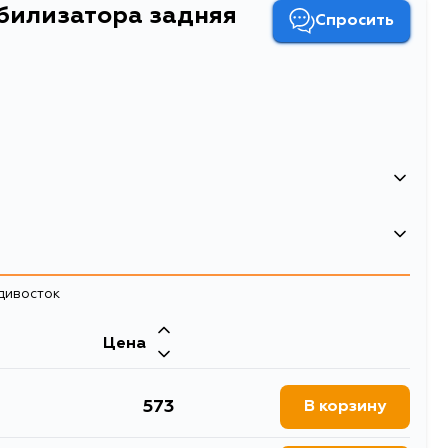
абилизатора задняя
Спросить
а стабилизатора задняя L/R
и стабилизатора
адивосток
Цена
573
В корзину