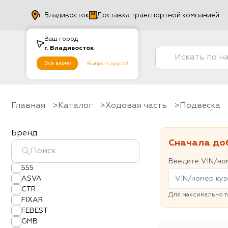
г.
Владивосток
Доставка транспортной компанией
Ваш город
г.
Владивосток
Все верно
Выбрать другой
Главная
Каталог
Ходовая часть
Подвеска
Бренд
Сначала до
Введите VIN/ном
555
ASVA
CTR
Для максимально т
FIXAR
FEBEST
GMB