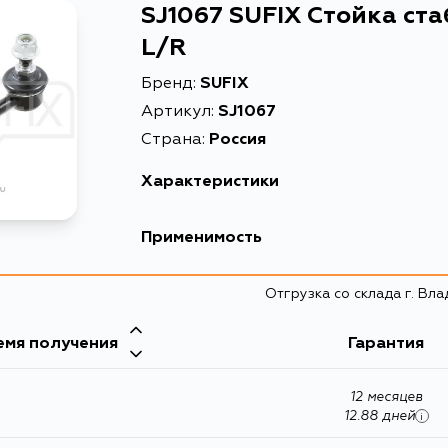
SJ1067 SUFIX Стойка ст
L/R
Бренд:
SUFIX
Артикул:
SJ1067
Страна:
Россия
Характеристики
Описание
Стойк
Применимость
Товарная группа
стойк
Отгрузка со склада г. Вл
емя получения
Гарантия
12 месяцев
12.88 дней
i