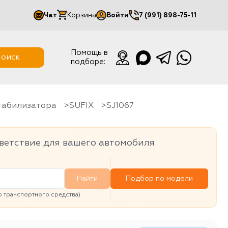
Чат
Корзина
Войти
7 (991) 898-75-11
Мой кабинет
Помощь в
оиск
подборе:
Выйти
стабилизатора
SUFIX
SJ1067
ветствие для вашего автомобиля
Найти
Подбор по модели
транспортного средства).