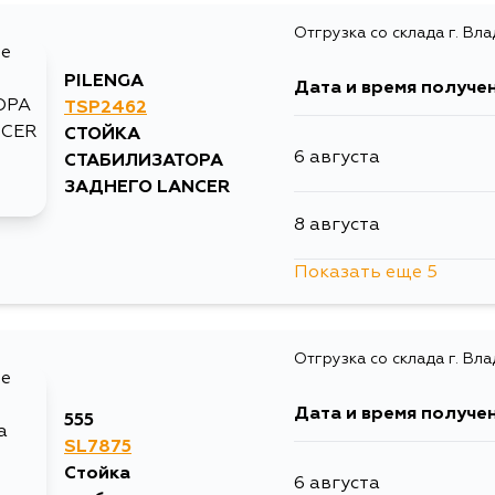
Отгрузка со склада г. Вл
PILENGA
Дата и время получе
TSP2462
СТОЙКА
6 августа
СТАБИЛИЗАТОРА
ЗАДНЕГО LANCER
8 августа
Показать еще 5
12 августа
Отгрузка со склада г. Вл
26 августа
Дата и время получе
555
31 августа
SL7875
Стойка
6 августа
2 сентября