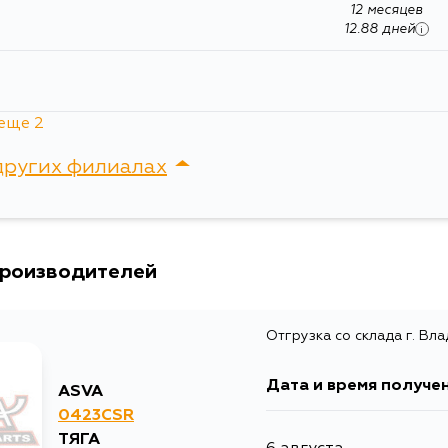
12 месяцев
12.88 дней
i
еще 2
12 месяцев
12.88 дней
i
других филиалах
12 месяцев
12.88 дней
i
сток, Крыгина , д. 15
производителей
Отгрузка со склада г. Вл
Дата и время получе
ASVA
0423CSR
ТЯГА