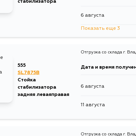
стабилизатора
6 августа
3 сентября
Показать еще 3
6 августа
Отгрузка со склада г. Вл
9 августа
555
Дата и время получе
11 августа
SL7875B
Стойка
6 августа
стабилизатора
задняя леваяправая
11 августа
Отгрузка со склада г. Вл