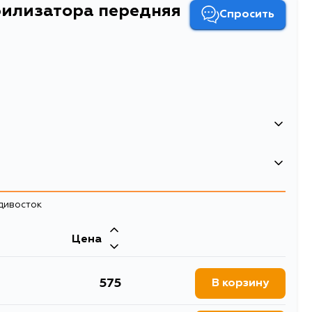
абилизатора передняя
Спросить
а стабилизатора передняя R
и стабилизатора
адивосток
Цена
575
В корзину