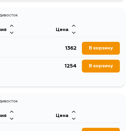
адивосток
ния
Цена
1362
В корзину
1254
В корзину
1898
В корзину
1463
адивосток
В корзину
ния
Цена