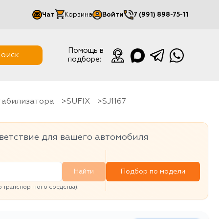
Чат
Корзина
Войти
7 (991) 898-75-11
Мой кабинет
Помощь в
оиск
подборе:
Выйти
стабилизатора
SUFIX
SJ1167
ветствие для вашего автомобиля
Найти
Подбор по модели
транспортного средства).