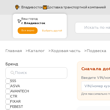
г.
Владивосток
Доставка транспортной компанией
Ваш город
г.
Владивосток
Все верно
Выбрать другой
Главная
Каталог
Ходовая часть
Подвеска
Бренд
Сначала до
Введите VIN/ном
555
ASVA
AVANTECH
Для максимально т
CTR
FIXAR
FEBEST