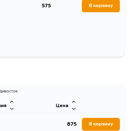
575
В корзину
Выбрать
адивосток
ния
Цена
875
В корзину