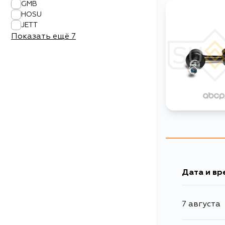
GMB
HOSU
JETT
Показать ещё
7
Дата и вр
7 августа