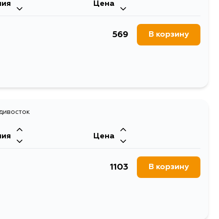
ния
Цена
569
В корзину
адивосток
ния
Цена
1103
В корзину