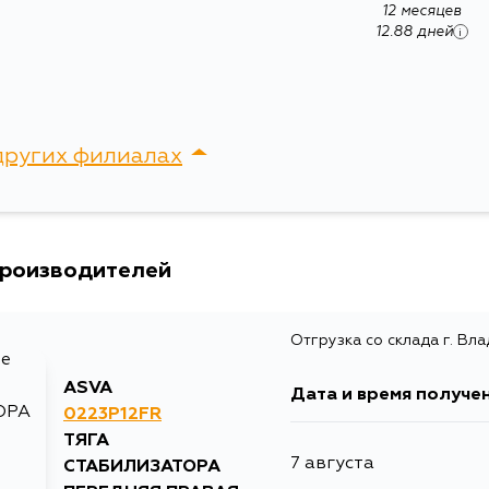
12 месяцев
12.88 дней
i
других филиалах
сток, Крыгина , д. 15
производителей
Отгрузка со склада г. Вл
ASVA
Дата и время получе
0223P12FR
ТЯГА
7 августа
СТАБИЛИЗАТОРА