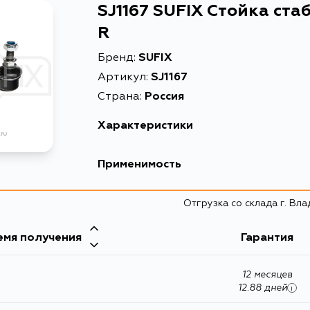
SJ1167 SUFIX Стойка ст
R
Бренд:
SUFIX
Артикул:
SJ1167
Страна:
Россия
Характеристики
Описание
Стойк
Применимость
Товарная группа
стойк
Отгрузка со склада г. Вл
емя получения
Гарантия
12 месяцев
12.88 дней
i