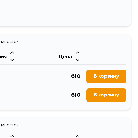
адивосток
ния
Цена
610
В корзину
610
В корзину
адивосток