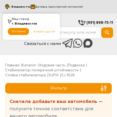
г.
Владивосток
Доставка транспортной компанией
Ваш город
7 (991) 898-75-11
г.
Владивосток
Все верно
Выбрать другой
Связаться с нами
Главная
Каталог
Ходовая часть
Подвеска
Стабилизатор поперечной устойчивости
Стойка стабилизатора
SUFIX
SJ-1626
Фильтр
Сначала добавьте ваш автомобиль —
получите точное соответствие для
вашего автомобиля