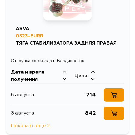
1027
26 августа
1329
22 августа
1184
29 августа
1925
22 августа
ASVA
0323-EURR
ТЯГА СТАБИЛИЗАТОРА ЗАДНЯЯ ПРАВАЯ
1997
22 августа
Отгрузка со склада г. Владивосток
2011
22 августа
Дата и время
Цена
получения
1792
23 августа
714
6 августа
1372
25 августа
842
8 августа
1851
25 августа
Показать еще 2
850
26 августа