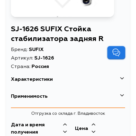
SJ-1626 SUFIX Стойка
стабилизатора задняя R
Бренд:
SUFIX
Артикул:
SJ-1626
Страна:
Россия
Характеристики
Стойка стабилизатора задняя
Применимость
Описание
R
Товарная группа
стойки стабилизатора
Honda
Отгрузка со склада г. Владивосток
Дата и время
Цена
получения