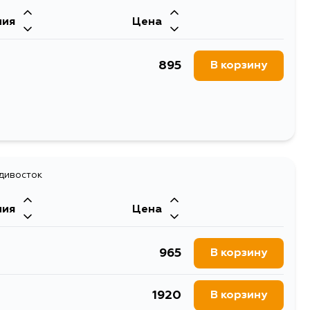
ния
Цена
895
В корзину
адивосток
ния
Цена
965
В корзину
1920
В корзину