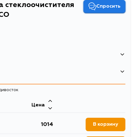
а стеклоочистителя
Спросить
ECO
137749
адивосток
Двигатель
Цена
40, MCV30, MCV31
3UZFE, 3GRFSE, 3GRFE, 2GRFSE,
3MZFE, 1MZFE
Двигатель
1014
В корзину
, ACA21, ACA23, ACA26,
2AZFE, 1MZFE, 3MZFE, EM, 1AZFE,
 GSA38, QEA38, ACA20W,
2ARFE, 2GRFE, 2NZFE, 1NZFE, 1KRFE
 NCP61
еклоочистителя 650 мм каркасная 1 шт ECO