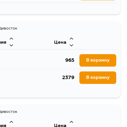
1357
В корзину
адивосток
ния
Цена
965
В корзину
2379
В корзину
1357
В корзину
адивосток
ния
Цена