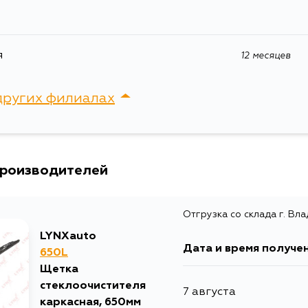
Расширенное описание
Щетка с
Товарная группа
щётки с
я
12 месяцев
Ширина упаковки, мм
58
других филиалах
сток, Крыгина , д. 15
производителей
Отгрузка со склада г. Вл
LYNXauto
Дата и время получе
650L
Щетка
стеклоочистителя
7 августа
каркасная, 650мм