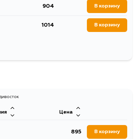
904
В корзину
теклоочистителя ECO
теклоочистителя
1014
В корзину
Выбрать
адивосток
ния
Цена
895
В корзину