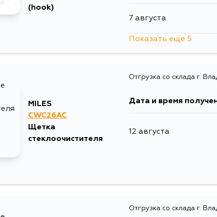
(hook)
7 августа
Показать еще 5
8 августа
Отгрузка со склада г. Вл
10 августа
Дата и время получе
MILES
14 августа
CWC26AC
Щетка
12 августа
29 августа
стеклоочистителя
4 сентября
Отгрузка со склада г. Вл