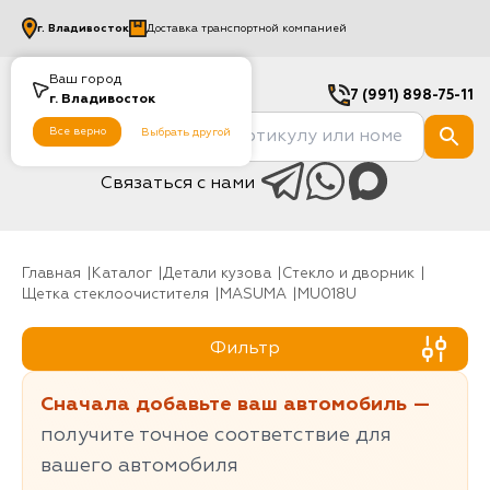
г.
Владивосток
Доставка транспортной компанией
Ваш город
7 (991) 898-75-11
г.
Владивосток
Все верно
Выбрать другой
Связаться с нами
Главная
Каталог
Детали кузова
Стекло и дворник
Щетка стеклоочистителя
MASUMA
MU018U
Фильтр
Сначала добавьте ваш автомобиль —
получите точное соответствие для
вашего автомобиля