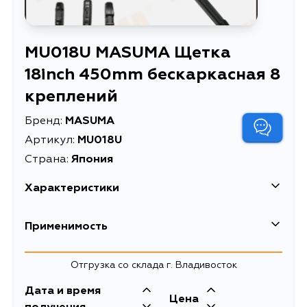
MU018U MASUMA Щетка
18inch 450mm бескаркасная 8
креплений
Бренд:
MASUMA
Артикул:
MU018U
Страна:
Япония
Характеристики
EAN-13
4560116701933
Применимость
Высота упаковки, мм
25
Subaru
Отгрузка со склада г. Владивосток
Длина упаковки, мм
520
Кузов
Двигатель
Дата и время
Масса, кг
0.27
Цена
YA4, YA5, YA9, YAM, SH5, SH9, SHD,
EJ204, EJ25A,