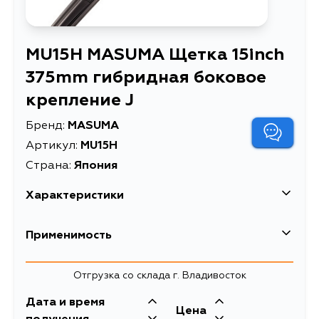
MU15H MASUMA Щетка 15inch
375mm гибридная боковое
крепление J
Бренд:
MASUMA
Артикул:
MU15H
Страна:
Япония
Характеристики
EAN-13
4560116703197
Применимость
Высота упаковки, мм
35
Honda
Отгрузка со склада г. Владивосток
Длина упаковки, мм
520
Кузов
Двигатель
Дата и время
Масса, кг
0.141
Цена
L15A1, L13A5, L13A2,