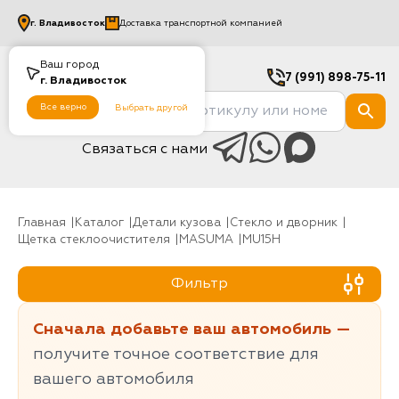
г.
Владивосток
Доставка транспортной компанией
Ваш город
7 (991) 898-75-11
г.
Владивосток
Все верно
Выбрать другой
Связаться с нами
Главная
Каталог
Детали кузова
Стекло и дворник
Щетка стеклоочистителя
MASUMA
MU15H
Фильтр
Сначала добавьте ваш автомобиль —
получите точное соответствие для
вашего автомобиля