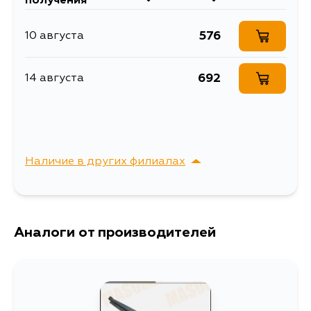
получения
L13A1
Модель
ГИБРИДНАЯСБОКОВЫМКРЕП
576
10 августа
Объем упаковки, л
0.0009464
Щетка 15inch 375mm гибридн
Описание
692
14 августа
боковое крепление J
Щетка стеклоочистителя Masu
Расширенное описание
(375мм) гибридная, боковое
крепление J-hook
Товарная группа
щётки стеклоочистителя
Наличие в других филиалах
Ширина упаковки, мм
52
г. Владивосток,
Выбрать
Крыгина , д. 15
Аналоги от производителей