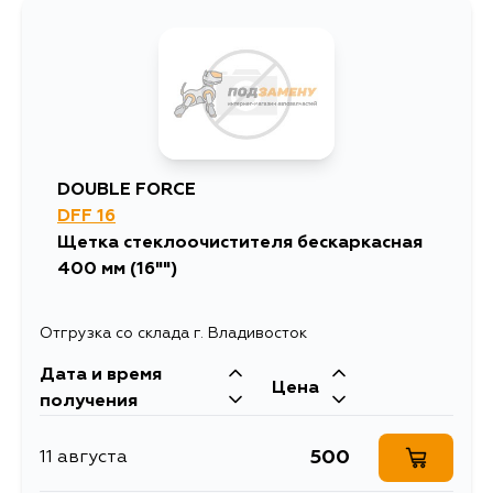
947
13 августа
947
14 августа
1651
14 августа
DOUBLE FORCE
DFF 16
947
16 августа
Щетка стеклоочистителя бескаркасная
400 мм (16"")
1150
16 августа
Отгрузка со склада г. Владивосток
947
1 сентября
Дата и время
Цена
получения
947
2 сентября
500
11 августа
947
5 сентября