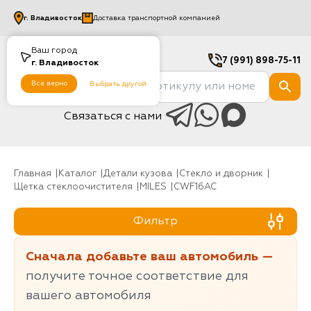
г.
Владивосток
Доставка транспортной компанией
Ваш город
7 (991) 898-75-11
г.
Владивосток
Все верно
Выбрать другой
Связаться с нами
Главная
Каталог
Детали кузова
Стекло и дворник
Щетка стеклоочистителя
MILES
CWF16AC
Фильтр
Сначала добавьте ваш автомобиль —
получите точное соответствие для
вашего автомобиля