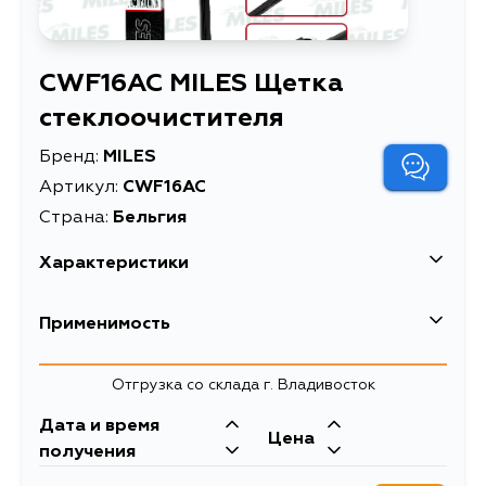
CWF16AC MILES Щетка
стеклоочистителя
Бренд:
MILES
Артикул:
CWF16AC
Страна:
Бельгия
Характеристики
EAN-13
5415236702935
Применимость
Высота упаковки, мм
22
Отгрузка со склада г. Владивосток
Длина упаковки, мм
480
Дата и время
Масса, кг
0.3
Цена
получения
Модель
SLIMDESIGN