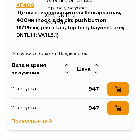
XF400
Щетка стеклоочистителя бескаркасная,
400мм (hook; side pin; push button
16/19mm; pinch tab, top lock; bayonet arm;
DNTL1.1; VATL5.1)
Отгрузка со склада г. Владивосток
Дата и время
Цена
получения
947
11 августа
947
11 августа
Показать еще 9
947
11 августа