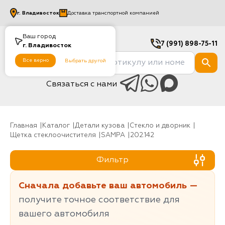
г.
Владивосток
Доставка транспортной компанией
Ваш город
7 (991) 898-75-11
г.
Владивосток
Все верно
Выбрать другой
Связаться с нами
Главная
Каталог
Детали кузова
Стекло и дворник
Щетка стеклоочистителя
SAMPA
202.142
Фильтр
Сначала добавьте ваш автомобиль —
получите точное соответствие для
вашего автомобиля