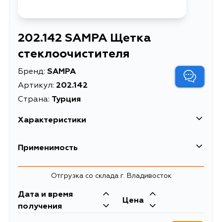
202.142 SAMPA Щетка
стеклоочистителя
Бренд:
SAMPA
Артикул:
202.142
Страна:
Турция
Характеристики
EAN-13
8680281639414
Применимость
Описание
Щетка стеклоочистителя
Mercedes-Benz
Отгрузка со склада г. Владивосток
Кузов
Двигатель
Дата и время
Ford
Цена
204.223, 204.023, СЕДАН E,
получения
207.426, 207.326, 204.993, 207.423,
207.323, 212.023, 164.823, 292.324,