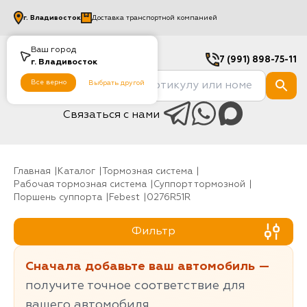
г.
Владивосток
Доставка транспортной компанией
Ваш город
7 (991) 898-75-11
г.
Владивосток
Все верно
Выбрать другой
Связаться с нами
Главная
Каталог
Тормозная система
Рабочая тормозная система
Суппорт тормозной
Поршень суппорта
Febest
0276R51R
Фильтр
Сначала добавьте ваш автомобиль —
получите точное соответствие для
вашего автомобиля