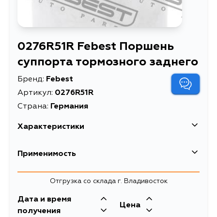
0276R51R Febest Поршень
суппорта тормозного заднего
Бренд:
Febest
Артикул:
0276R51R
Страна:
Германия
Характеристики
EAN-13
4056111073798
Применимость
Высота упаковки, мм
38
Nissan
Отгрузка со склада г. Владивосток
Длина упаковки, мм
53
Кузов
Двигатель
Дата и время
Масса, кг
0.245
Subaru
Цена
D40, N50, R51M, R51
получения