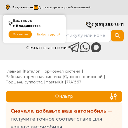
г.
Владивосток
Доставка транспортной компанией
Ваш город
7 (991) 898-75-11
г.
Владивосток
Все верно
Выбрать другой
Связаться с нами
Главная
Каталог
Тормозная система
Рабочая тормозная система
Суппорт тормозной
Поршень суппорта
MasterKit
77A1567
Фильтр
Сначала добавьте ваш автомобиль —
получите точное соответствие для
вашего автомобиля