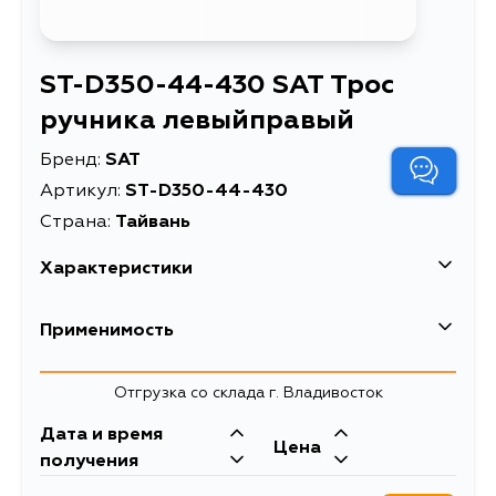
ST-D350-44-430 SAT Трос
ручника левыйправый
Бренд:
SAT
Артикул:
ST-D350-44-430
Страна:
Тайвань
Характеристики
Трос ручника
Применимость
Описание
левыйправый
Трос ручника левый/
Mazda
Отгрузка со склада г. Владивосток
правый MAZDA DEMIO
Расширенное описание
DY 03-07/FORD
Дата и время
Цена
FUSION 02-
получения
Товарная группа
тросы ручника