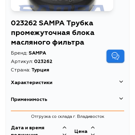
023262 SAMPA Трубка
промежуточная блока
масляного фильтра
Бренд:
SAMPA
Артикул:
023262
Страна:
Турция
Характеристики
Трубка промежуточная блока
Применимость
Описание
масляного фильтра
Отгрузка со склада г. Владивосток
Дата и время
Цена