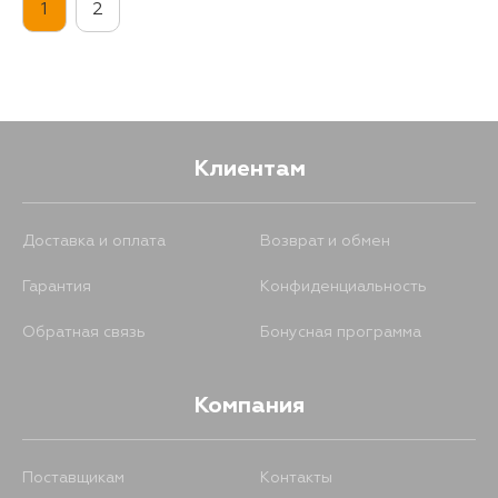
1
2
1571
10 августа
2862
13 августа
1895
15 августа
Клиентам
1394
15 августа
Доставка и оплата
Возврат и обмен
Гарантия
Конфиденциальность
1594
17 августа
Обратная связь
Бонусная программа
1594
17 августа
Компания
1594
19 августа
Поставщикам
Контакты
1594
21 августа