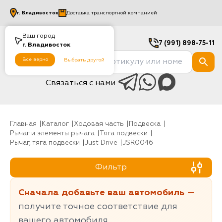
г.
Владивосток
Доставка транспортной компанией
Ваш город
7 (991) 898-75-11
г.
Владивосток
Все верно
Выбрать другой
Связаться с нами
Главная
Каталог
Ходовая часть
Подвеска
Рычаг и элементы рычага
Тяга подвески
Рычаг, тяга подвески
Just Drive
JSR0046
Фильтр
Сначала добавьте ваш автомобиль —
получите точное соответствие для
вашего автомобиля