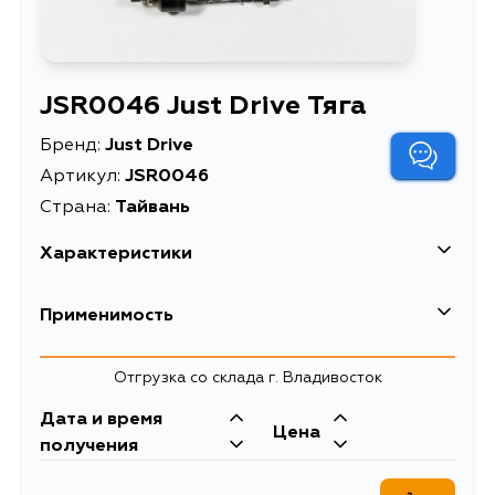
JSR0046 Just Drive Тяга
Бренд:
Just Drive
Артикул:
JSR0046
Страна:
Тайвань
Характеристики
Масса, кг
0.34
Применимость
Описание
Тяга
Honda
Отгрузка со склада г. Владивосток
Кузов
Двигатель
Дата и время
Цена
H22A1, H22A,
получения
F22Z4, F22B5,
F22B4, F22B3,