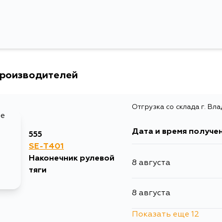
GRN310L, GRN325L, GRN330L
Товарная группа
рулевые након
Ширина упаковки, мм
105
производителей
Отгрузка со склада г. Вл
Дата и время получе
555
SE-T401
Наконечник рулевой
8 августа
тяги
8 августа
Показать еще 12