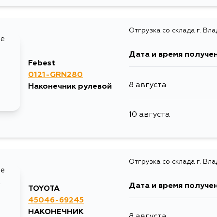
8 августа
Отгрузка со склада г. Вл
9 августа
Дата и время получе
10 августа
Febest
0121-GRN280
8 августа
Наконечник рулевой
10 августа
10 августа
11 августа
11 августа
Отгрузка со склада г. Вл
13 августа
Дата и время получе
TOYOTA
45046-69245
15 августа
НАКОНЕЧНИК
8 августа