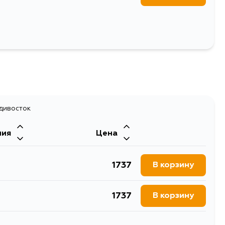
ечники
адивосток
ния
Цена
1737
В корзину
1737
В корзину