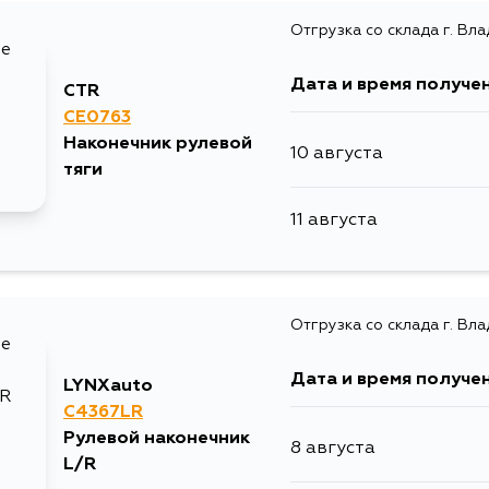
Отгрузка со склада г. Вл
10 августа
15 августа
Дата и время получе
CTR
10 августа
15 августа
CE0763
Наконечник рулевой
10 августа
11 августа
тяги
15 августа
11 августа
13 августа
17 августа
13 августа
17 августа
Отгрузка со склада г. Вл
30 августа
19 августа
Дата и время получе
LYNXauto
C4367LR
3 сентября
Рулевой наконечник
28 августа
8 августа
L/R