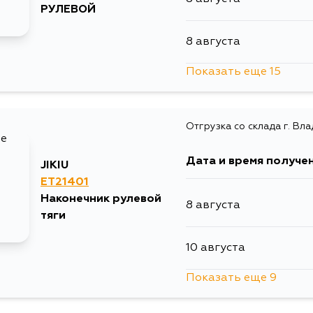
РУЛЕВОЙ
16 августа
8 августа
Показать еще 15
28 августа
8 августа
30 августа
Отгрузка со склада г. Вл
10 августа
5 сентября
Дата и время получе
JIKIU
10 августа
ET21401
Наконечник рулевой
8 августа
11 августа
тяги
10 августа
13 августа
Показать еще 9
10 августа
13 августа