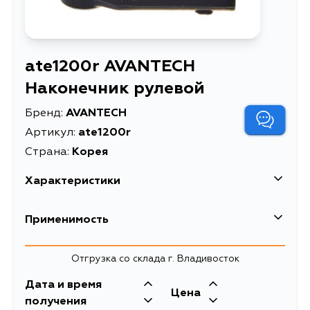
ate1200r AVANTECH
Наконечник рулевой
Бренд:
AVANTECH
Артикул:
ate1200r
Страна:
Корея
Характеристики
EAN-13
4680261066265
Применимость
Высота упаковки, мм
120
Mazda
Отгрузка со склада г. Владивосток
Длина упаковки, мм
80
Дата и время
Масса, кг
0.535
Цена
получения