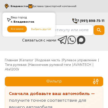
г.
Владивосток
Доставка транспортной компанией
Ваш город
7 (991) 898-75-11
г.
Владивосток
Все верно
Выбрать другой
Связаться с нами
Главная
Каталог
Ходовая часть
рулевое управление
Тяга рулевая
Наконечник рулевой тяги
AVANTECH
ate1200r
Фильтр
Сначала добавьте ваш автомобиль —
получите точное соответствие для
вашего автомобиля